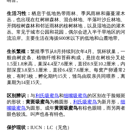
哨音。
生活习性：
栖息于低地热带雨林、季风雨林和藤蔓灌木
丛，也出现在红树林森林、混合林地、半落叶沙丘林地、
开阔桉树森林和邻近雨林的桉树林地，以及湿地边的灌木
丛。常见于城市公园和花园，偶尔会进入半干旱地区的河
流沿岸。主要生活在海拔600米以下的低地和山麓地带。
生长繁殖：
繁殖季节从8月持续到次年4月。筑杯状巢，一
般由树皮条、植物纤维和苔藓构成，悬挂在树枝分叉处
1.5至1.8米高，巢深4.4至7.6厘米，直径8.9至10.2厘米，内
部深度3.8至5.1厘米，直径6.4至7.6厘米。每窝产卵通常2
枚，有时3枚，孵化期约15天，雏鸟由双亲共同喂养，离
巢期为14至15天。
区别辨识：
与
利氏吸蜜鸟
和
细嘴吸蜜鸟
的区别在于脸颊斑
的形状：
黄斑吸蜜鸟
为椭圆形，
利氏吸蜜鸟
为新月形，
细
嘴吸蜜鸟
为圆形。成年
黄斑吸蜜鸟
有棕色眼睛，而另两者
眼色较浅。叫声也各有特色。
保护现状：
IUCN：LC（无危）