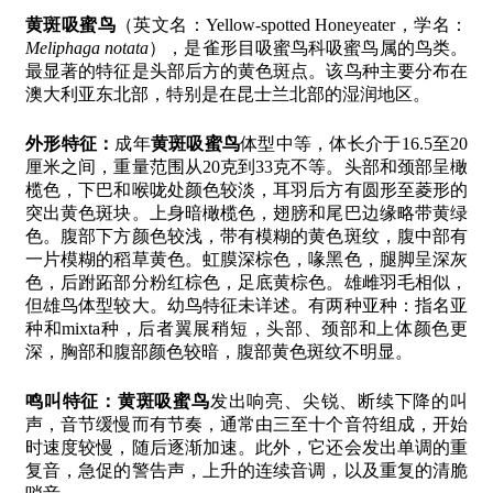
黄斑吸蜜鸟
（英文名：Yellow-spotted Honeyeater，学名：
Meliphaga notata
），是雀形目吸蜜鸟科吸蜜鸟属的鸟类。
最显著的特征是头部后方的黄色斑点。该鸟种主要分布在
澳大利亚东北部，特别是在昆士兰北部的湿润地区。
外形特征：
成年
黄斑吸蜜鸟
体型中等，体长介于16.5至20
厘米之间，重量范围从20克到33克不等。头部和颈部呈橄
榄色，下巴和喉咙处颜色较淡，耳羽后方有圆形至菱形的
突出黄色斑块。上身暗橄榄色，翅膀和尾巴边缘略带黄绿
色。腹部下方颜色较浅，带有模糊的黄色斑纹，腹中部有
一片模糊的稻草黄色。虹膜深棕色，喙黑色，腿脚呈深灰
色，后跗跖部分粉红棕色，足底黄棕色。雄雌羽毛相似，
但雄鸟体型较大。幼鸟特征未详述。有两种亚种：指名亚
种和mixta种，后者翼展稍短，头部、颈部和上体颜色更
深，胸部和腹部颜色较暗，腹部黄色斑纹不明显。
鸣叫特征：
黄斑吸蜜鸟
发出响亮、尖锐、断续下降的叫
声，音节缓慢而有节奏，通常由三至十个音符组成，开始
时速度较慢，随后逐渐加速。此外，它还会发出单调的重
复音，急促的警告声，上升的连续音调，以及重复的清脆