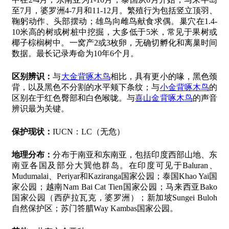
至7月，婆罗洲4-7月和11-12月。繁殖行为包括竖立顶羽、
鞠躬动作、头部摆动；雄鸟向雌鸟献食求偶。巢穴在1.4-
10米高的树或树桩中挖掘，大多低于5米，常见于果树或
椰子棕榈树中。一窝产2或3枚卵，无确切孵化和离巢时间
数据。最长记录寿命为10年6个月。
区别辨识：
与
大金背啄木鸟
相比，具有更小的喙，黑色颈
背，以及黑色不分割的水平颊下条纹；与
小金背啄木鸟
的
区别在于红色臀部和白色喉咙。与
喜山金背啄木鸟
的声音
辨识最为关键。
保护现状：
IUCN：LC（无危）
地理分布：
分布于南亚和东南亚，包括印度西部山地、东
南亚各国及部分大巽他群岛。在印度可见于Baluran、
Mudumalai、Periyar和Kaziranga国家公园；泰国Khao Yai国
家公园；越南Nam Bai Cat Tien国家公园；马来西亚Bako
国家公园（西萨拉瓦克，婆罗洲）；新加坡Sungei Buloh
自然保护区；苏门答腊Way Kambas国家公园。