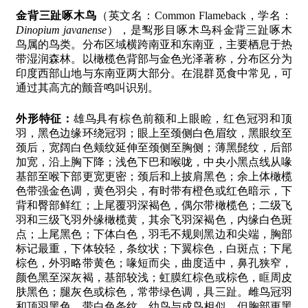
金背三趾啄木鸟
（英文名：Common Flameback，学名：
Dinopium javanense
），是䴕形目啄木鸟科金背三趾啄木
鸟属的鸟类。分布区域横跨南亚和东南亚，主要栖息于热
带湿润森林。以橄榄色背部与金色光泽著称，分布区分为
印度西部山地与东南亚两大部分。在混群觅食中常见，可
通过其高亢的颤音鸣叫识别。
外形特征：
雄鸟具有棕色前额和上眼睑，红色冠羽和顶
羽，黑色边缘环绕冠羽；眼上至颈侧白色眉纹，黑眼纹至
颈后，宽阔白色颊纹延伸至颈侧至胸侧；薄黑髭纹，后部
加宽，沿上胸下降；浅色下巴和喉咙，中央小黑点线从喙
基部至喉下部更宽更密；颈后和上披肩黑色；余上体橄榄
色带强金色调，黄色羽尖，有时带有橙色或红色暗示，下
背和臀部鲜红；上尾覆羽深褐色，偶尔带橄榄色；二级飞
羽和三级飞羽外缘橄榄黄，其余飞羽深褐色，内缘白色斑
点；上尾黑色；下体白色，羽毛不规则黑边和尖端，胸部
标记最重，下体较轻，条纹状；下翼棕色，白斑点；下尾
棕色，外羽略带黄色；喙短而尖，曲度适中，鼻孔狭窄，
颜色黑至深灰褐，基部较浅；虹膜红棕色或棕色，眶周皮
肤黑色；腿灰色或棕色，常带绿色调，具三趾。雌鸟冠羽
和顶羽黑色，带白色条纹。幼鸟与成鸟相似，但胸部更黑