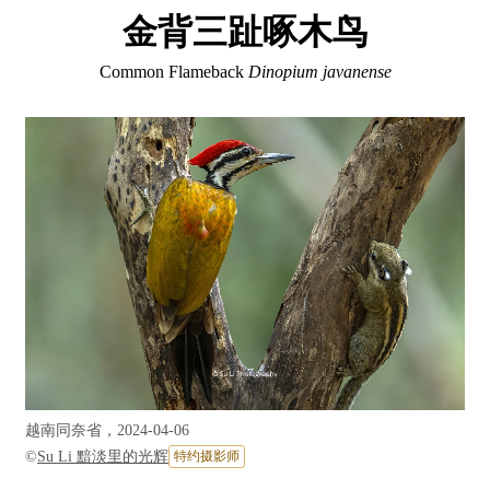
金背三趾啄木鸟
Common Flameback
Dinopium javanense
越南同奈省，2024-04-06
©
Su Li 黯淡里的光辉
特约摄影师