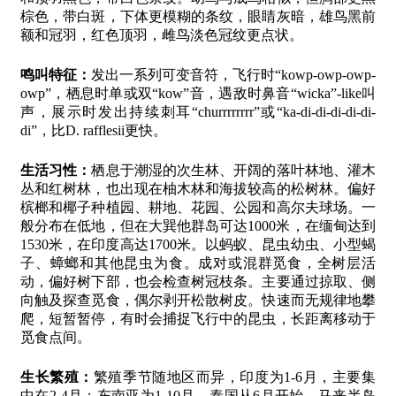
棕色，带白斑，下体更模糊的条纹，眼睛灰暗，雄鸟黑前
额和冠羽，红色顶羽，雌鸟淡色冠纹更点状。
鸣叫特征：
发出一系列可变音符，飞行时“kowp-owp-owp-
owp”，栖息时单或双“kow”音，遇敌时鼻音“wicka”-like叫
声，展示时发出持续刺耳“churrrrrrrr”或“ka-di-di-di-di-di-
di”，比D. rafflesii更快。
生活习性：
栖息于潮湿的次生林、开阔的落叶林地、灌木
丛和红树林，也出现在柚木林和海拔较高的松树林。偏好
槟榔和椰子种植园、耕地、花园、公园和高尔夫球场。一
般分布在低地，但在大巽他群岛可达1000米，在缅甸达到
1530米，在印度高达1700米。以蚂蚁、昆虫幼虫、小型蝎
子、蟑螂和其他昆虫为食。成对或混群觅食，全树层活
动，偏好树下部，也会检查树冠枝条。主要通过掠取、侧
向触及探查觅食，偶尔剥开松散树皮。快速而无规律地攀
爬，短暂暂停，有时会捕捉飞行中的昆虫，长距离移动于
觅食点间。
生长繁殖：
繁殖季节随地区而异，印度为1-6月，主要集
中在2-4月；东南亚为1-10月，泰国从6月开始，马来半岛