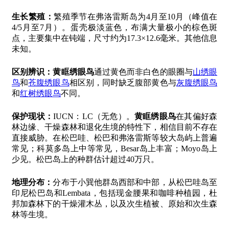
生长繁殖：
繁殖季节在弗洛雷斯岛为4月至10月（峰值在
4/5月至7月）。蛋壳极淡蓝色，布满大量极小的棕色斑
点，主要集中在钝端，尺寸约为17.3×12.6毫米。其他信息
未知。
区别辨识：
黄眶绣眼鸟
通过黄色而非白色的眼圈与
山绣眼
鸟
和
苍腹绣眼鸟
相区别，同时缺乏腹部黄色与
灰腹绣眼鸟
和
红树绣眼鸟
不同。
保护现状：
IUCN：LC（无危）。
黄眶绣眼鸟
在其偏好森
林边缘、干燥森林和退化生境的特性下，相信目前不存在
直接威胁。在松巴哇、松巴和弗洛雷斯等较大岛屿上普遍
常见；科莫多岛上中等常见，Besar岛上丰富；Moyo岛上
少见。松巴岛上的种群估计超过40万只。
地理分布：
分布于小巽他群岛西部和中部，从松巴哇岛至
印尼松巴岛和Lembata，包括现金腰果和咖啡种植园，杜
邦加森林下的干燥灌木丛，以及次生植被、原始和次生森
林等生境。