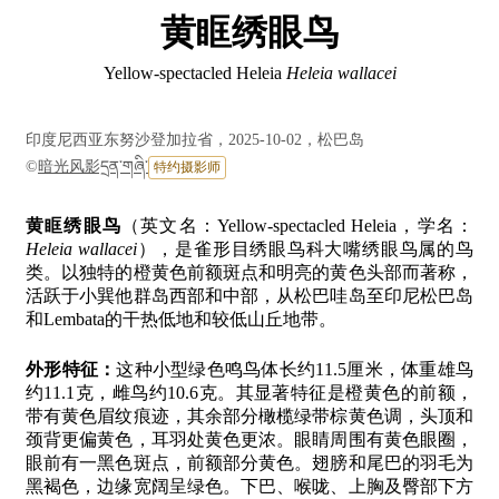
黄眶绣眼鸟
Yellow-spectacled Heleia
Heleia wallacei
印度尼西亚东努沙登加拉省，2025-10-02，松巴岛
©
暗光风影དྲན་གཞི་
特约摄影师
黄眶绣眼鸟
（英文名：Yellow-spectacled Heleia，学名：
Heleia wallacei
），是雀形目绣眼鸟科大嘴绣眼鸟属的鸟
类。以独特的橙黄色前额斑点和明亮的黄色头部而著称，
活跃于小巽他群岛西部和中部，从松巴哇岛至印尼松巴岛
和Lembata的干热低地和较低山丘地带。
外形特征：
这种小型绿色鸣鸟体长约11.5厘米，体重雄鸟
约11.1克，雌鸟约10.6克。其显著特征是橙黄色的前额，
带有黄色眉纹痕迹，其余部分橄榄绿带棕黄色调，头顶和
颈背更偏黄色，耳羽处黄色更浓。眼睛周围有黄色眼圈，
眼前有一黑色斑点，前额部分黄色。翅膀和尾巴的羽毛为
黑褐色，边缘宽阔呈绿色。下巴、喉咙、上胸及臀部下方