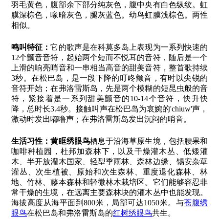
羽毛黄色，腹部余下部分纯灰色，腹中央有白色纵纹。虹
膜深棕色，喙暗灰色，腿灰蓝色。幼鸟虹膜浅棕色。两性
相似。
鸣叫特征：
它的歌声是在科莫多岛上表现为一系列快速的
12个颤音音符，起始两个短而不悦耳的音符，随后是一个
上滑的响亮哨音和一串相当高音的甜美音符，整首歌持续
3秒。在松巴岛，是一段下降的叮咚颤音，有时以尖锐的
音符开始；在弗洛雷斯岛，先是两个模糊的短昆虫般的音
符，紧接着是一系列甜美颤音的10-14个音符，快升快
降，总时长3.4秒。接触叫声在松巴岛为哀婉的'chiuw'声，
激动时发出嘟噜声；在弗洛雷斯岛发出沉闷的哨音。
生活习性：
黄眶绣眼鸟
栖息于沿海草原生境，包括腰果和
咖啡种植园，杜邦加森林下，以及干燥灌木丛、低矮灌
木、半开放灌木国家、轻型季雨林、森林边缘、锡安杂草
灌丛、次生植被、原始和次生森林、重度退化森林、林
地、竹林、藤本森林和轻微林木栽培区。它们能够容忍非
常干燥的生境，在远离主要森林块的灌木丛中也能发现。
海拔高度从海平面到800米，局部可达1050米。与
苍腹绣
眼鸟
在松巴岛和弗洛雷斯岛的
红树绣眼鸟
共生。