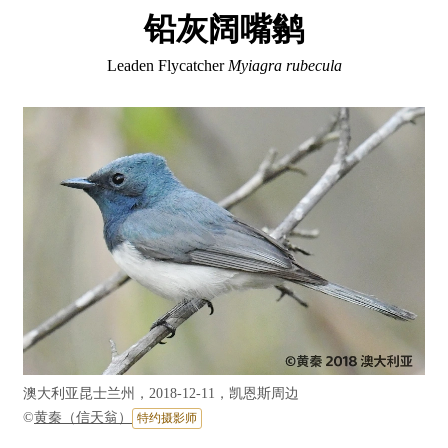
铅灰阔嘴鹟
Leaden Flycatcher
Myiagra rubecula
澳大利亚昆士兰州，2018-12-11，凯恩斯周边
©
黄秦（信天翁）
特约摄影师