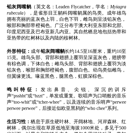
铅灰阔嘴鹟
（英文名：Leaden Flycatcher，学名：
Myiagra
rubecula
），是雀形目王鹟科阔嘴鹟属的鸟类。成年雄鸟
拥有亮丽的蓝灰色上羽，白色下羽，雌鸟则呈淡铅灰色，
喉部和胸部带橙褐色。广泛分布于澳大利亚东部和北部、
印度尼西亚及巴布亚新几内亚。其自然栖息地包括热带和
亚热带的红树林以及内陆的桉树林。
外形特征：
成年
铅灰阔嘴鹟
长约14.5至16厘米，重约10至
15克。雄鸟头部、背部和翅膀上覆羽呈深蓝灰色，翅膀带
有棕色调，下体白色；雌鸟头部、背部和翅膀上覆羽为淡
铅灰色，喉部和胸部橙褐色，腹部白色。幼鸟类似雌鸟，
但翼缘更浅。喙蓝黑色，腿黑色，虹膜深棕色。
鸣叫特征：
发出鼻音、尖锐、深沉的训斥
声“psshht”或“bzzt”，单发或重复。歌唱声为口哨般的音乐
声“too-whit”或“tcher-whee”，以及连续的音乐哨声“perwee
perwee perwee”，后接近似欧亚黑鸫的“who chee”系列。
生活习性：
栖息于原生硬叶林、开阔林地、河岸森林、红
树林，偶尔出现在草原低地至海拔1000米处，多见于500