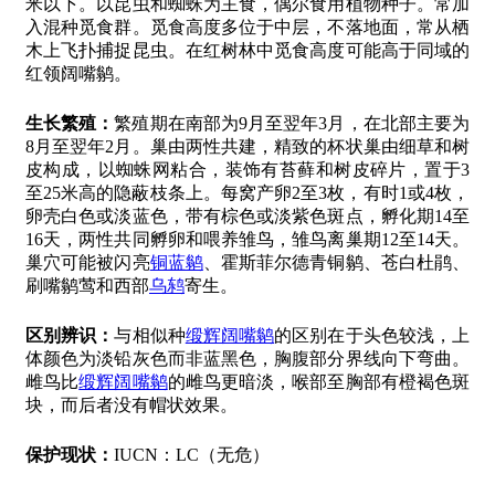
米以下。以昆虫和蜘蛛为主食，偶尔食用植物种子。常加
入混种觅食群。觅食高度多位于中层，不落地面，常从栖
木上飞扑捕捉昆虫。在红树林中觅食高度可能高于同域的
红领阔嘴鹟。
生长繁殖：
繁殖期在南部为9月至翌年3月，在北部主要为
8月至翌年2月。巢由两性共建，精致的杯状巢由细草和树
皮构成，以蜘蛛网粘合，装饰有苔藓和树皮碎片，置于3
至25米高的隐蔽枝条上。每窝产卵2至3枚，有时1或4枚，
卵壳白色或淡蓝色，带有棕色或淡紫色斑点，孵化期14至
16天，两性共同孵卵和喂养雏鸟，雏鸟离巢期12至14天。
巢穴可能被闪亮
铜蓝鹟
、霍斯菲尔德青铜鹟、苍白杜鹃、
刷嘴鹟莺和西部
乌鸫
寄生。
区别辨识：
与相似种
缎辉阔嘴鹟
的区别在于头色较浅，上
体颜色为淡铅灰色而非蓝黑色，胸腹部分界线向下弯曲。
雌鸟比
缎辉阔嘴鹟
的雌鸟更暗淡，喉部至胸部有橙褐色斑
块，而后者没有帽状效果。
保护现状：
IUCN：LC（无危）