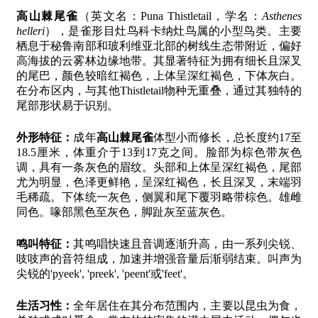
高山棘尾雀
（英文名：Puna Thistletail，学名：
Asthenes
helleri
），是雀形目灶鸟科卡纳灶鸟属的小型鸟类。主要
栖息于秘鲁南部和玻利维亚北部的树线生态带附近，偏好
高海拔的云雾林边缘地带。其显著特征为拥有细长且深叉
的尾巴，颜色较暗红褐色，上体呈深红褐色，下体灰白。
在分布区内，与其他Thistletail物种无重叠，通过其独特的
尾部形状易于识别。
外形特征：
成年
高山棘尾雀
体型小而修长，总长度约17至
18.5厘米，体重介于13到17克之间。脸部为棕色带灰色
调，具有一条灰色的眉纹。头部和上体呈深红褐色，尾部
尤为明显，色泽更鲜艳，呈深红褐色，长且深叉，末端羽
毛稀疏。下体统一灰色，侧翼和尾下覆羽略带棕色。雄雌
同色。喙部黑色至灰色，脚趾灰至蓝灰色。
鸣叫特征：
其鸣唱快速且音调逐渐升高，由一系列尖锐、
吱吱声的音符组成，加速并增强音量后渐弱结束。叫声为
尖锐的'pyeek', 'preek', 'peent'或'feet'。
生活习性：
全年居住在其分布范围内，主要以昆虫为食，