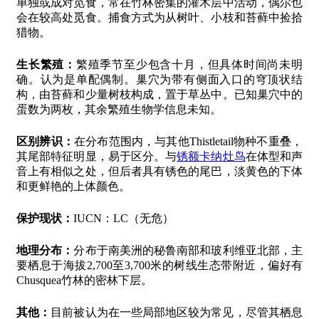
单独或成对觅食，常在竹林密集的灌木层中活动，偶尔也
会在较高处觅食。捕食方式为从树叶、小枝和苔藓中捡拾
猎物。
生长繁殖：
繁殖季节至少包含十月，但具体时间尚未明
确。认为是单配偶制。巢穴为带有侧面入口的穹顶状结
构，由苔藓和少量树枝构成，置于草丛中。已知巢穴中的
蛋数为两枚，其余繁殖生物学信息未知。
区别辨识：
在分布范围内，与其他Thistletail物种不重叠，
其尾部特征明显，易于区分。与
锈额卡纳灶鸟
在体型和声
音上有相似之处，但后者具有锈色的尾巴，淡黄色的下体
和更鲜艳的上体颜色。
保护现状：
IUCN：LC（无危）
地理分布：
分布于南美洲的秘鲁南部和玻利维亚北部，主
要栖息于海拔2,700至3,700米的树线生态带附近，偏好有
Chusquea竹林的密林下层。
其他：
目前被认为在一些局部地区较为常见，尽管其栖息