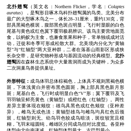
北扑翅䴕
（英文名：Northern Flicker，学名：
Colaptes
auratus
），是䴕形目啄木鸟科扑翅䴕属的鸟类。北美分布
最广的大型啄木鸟之一，体长28–31厘米，重约130克，背
部具黑褐色横斑，腹部黑色斑点明显，飞行时显眼的白色
尾基与黄色或红色翼下覆羽极易辨识。该鸟主要营地面觅
食，以蚂蚁为主食，也兼食浆果和种子，常单独或成对活
动，迁徙和冬季可形成松散大群。北美境内分化为“黄轴
型”与“红轴型”两大亚种群，二者在落基山雨影区形成狭
长杂交带，是研究物种形成与基因流动的经典模型。
北扑
翅䴕
因在森林生态系统中大量凿洞而成为关键种，为众多
二次洞巢鸟兽提供巢址。
外形特征：
成鸟体羽总体棕褐色，上体具不规则黑褐色横
斑，下体浅黄白并密布黑色圆斑，胸上部具黑色新月形
斑；尾基白色，飞行时成明显白色“V”形；翼下覆羽及飞
羽羽轴呈鲜亮黄色（黄轴型）或橙红色（红轴型）。两性
差异主要体现在颊纹：雄鸟具黑色或红色颊纹（亚种差
异），雌鸟无或色淡；黄轴型雄鸟与雌鸟均具红色后颈
斑，红轴型则无。幼鸟羽色较成鸟暗淡，斑纹较宽且模
糊，飞羽末端圆钝，雌雄区分同成鸟但对比度低。各亚种
体型由北向南递减，红轴型体型最大，古巴型最小。