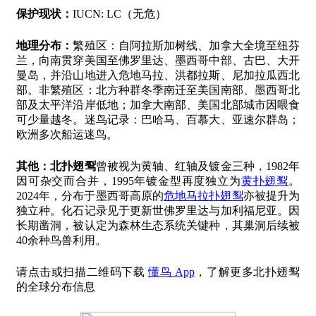
保护现状：
IUCN: LC（无危）
地理分布：
繁殖区：自阿拉斯加树线、加拿大全境至纽芬
兰，向南贯穿美国至佛罗里达、墨西哥中部、古巴、大开
曼岛，并沿山地进入危地马拉、洪都拉斯、尼加拉瓜西北
部。非繁殖区：北方种群冬季南迁至美国南部、墨西哥北
部及太平洋沿岸低地；加拿大南部、美国北部城市因喂食
可少量越冬。迷鸟记录：巴哈马、百慕大、亚速尔群岛；
欧洲多次船运迷鸟。
其他：
北扑翅䴕
曾被视为黄轴、红轴及镀金三种，1982年
因可杂交而合并，1995年镀金型再度独立为
黄扑翅䴕
。
2024年，分布于墨西哥高原的
危地马拉扑翅䴕
亦被提升为
独立种。化石记录见于更新世佛罗里达与加利福尼亚。因
长期凿洞，被认定为森林生态系统关键种，其巢洞后续被
40余种鸟兽利用。
请点击或扫描二维码下载
懂鸟 App
，了解更多北扑翅䴕
的全球分布信息