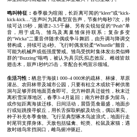
鸣叫特征：
春季极为喧闹，长距离可闻的“kleer”或“kick-
kick-kick…”连声叫为其典型宣告声，节奏约每秒7次，持
续可达19秒，频谱2–3.5千赫。另有尖锐短促的“Peah”单
音，用于成鸟、雏鸟及离巢雏保持联系；复杂多变
的“Wicka”二重音伴随求偶或争斗舞蹈，由升调与降调交
替构成，持续可达4秒。飞行时偶发轻柔“Whurdle”颤音，
可能为机械声或低强度警戒。雏鸟受扰时集体发出类似蜂
群的“Buzzing”嗡鸣，被认为具贝氏拟态效应。雌雄皆鼓
翅击木，鼓声1秒约25击，常配合长鸣宣示领域。
生活习性：
栖息于海拔1 000–4 000米的疏林、林缘、草原
灌丛、农田林带及城市公园，只要有枯立木或软干树供凿
洞与足够开阔地面觅食即可。北方种群具迁徙性，秋末迁
离积雪深厚地区，春季3–4月返回；南方种群多为留鸟，
或作短距离海拔迁移。日间活动，晨昏觅食最盛，地面步
行或短跳搜寻蚁丘，用长舌探取蚂蚁及幼虫，偶以果实、
种子补充冬季食物。飞行呈典型啄木鸟波浪式，地面行走
时尾羽支撑身体。天敌包括猛禽、蛇类、松鼠及家猫；遇
敌时雄鸟常挡洞口，雌鸟俯冲驱赶。