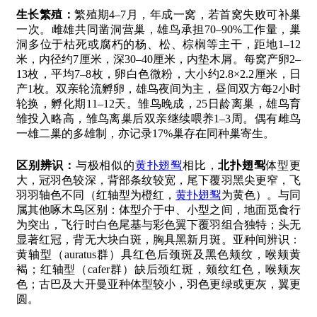
生长繁殖：
繁殖期4–7月，年成一窝，若首窝失败可补巢
一次。雌雄共同凿洞营巢，雄鸟承担70–90%工作量，巢
洞多位于枯死或腐朽的杨、松、棕榈等主干，距地1–12
米，内径约7厘米，深30–40厘米，内垫木屑。每窝产卵2–
13枚，平均7–8枚，卵白色微粉，大小约2.8×2.2厘米，日
产1枚。双亲轮流孵卵，雄鸟夜间为主，昼间双方每2小时
轮换，孵化期11–12天。雏鸟晚成，25日龄离巢，雄鸟育
雏投入略高，雏鸟离巢后双亲继续喂养1–3周。偶有雌鸟
一雄二巢的多雄制，亦记录17%巢存在同种巢寄生。
区别辨识：
与极相似的
黄扑翅䴕
相比，
北扑翅䴕
体型更
大，冠羽色较深，背部条纹较宽，尾下覆羽黑尖更窄，飞
羽羽轴色不同（红轴型为橙红，
黄扑翅䴕
为黄色）。与同
属其他啄木鸟区别：体型介于中、小型之间，地面觅食行
为突出，飞行时白色尾基与彩色翼下覆羽组合独特；头无
显著红冠，背无大块白斑，胸具黑新月斑。亚种间辨识：
黄轴型（auratus群）具红色后颈斑及黑色颊纹，喉颊黄
褐；红轴型（cafer群）缺后颈红斑，颊纹红色，喉颊灰
色；古巴及大开曼亚种体型较小，羽色更绿或更灰，翼更
圆。