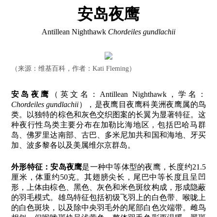
安岛夜鹰
Antillean Nighthawk
Chordeiles gundlachii
（来源：维基百科，作者：Kati Fleming）
安岛夜鹰
（英文名：Antillean Nighthawk，学名：
Chordeiles gundlachii
），是夜鹰目夜鹰科美洲夜鹰属的鸟
类。以独特的棕色和灰色交织图案的长翼为显著特征。这
种夜行性鸟类主要分布在加勒比海地区，包括巴哈马群
岛、佛罗里达南部、古巴、多米尼加共和国和海地、牙买
加、波多黎各以及美属维尔京群岛。
外形特征：
安岛夜鹰
是一种中等体型的夜鹰，长度约21.5
厘米，体重约50克。其翅膀尖长，尾巴中等长度且呈凹
形，上体由棕色、黑色、灰色和米色斑纹构成，形成隐蔽
的羽毛模式。雄鸟特征包括初级飞羽上的白色带、喉咙上
的白色斑块，以及除中央羽毛外的尾部白色次端带。雌鸟