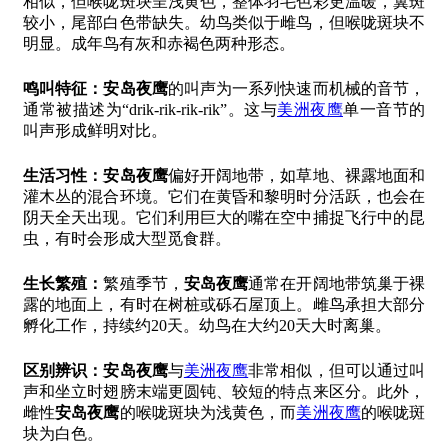
相似，但喉咙斑块呈浅黄色，整体羽毛色彩更温暖，翼斑
较小，尾部白色带缺失。幼鸟类似于雌鸟，但喉咙斑块不
明显。成年鸟有灰和赤褐色两种形态。
鸣叫特征：
安岛夜鹰
的叫声为一系列快速而机械的音节，
通常被描述为“drik-rik-rik-rik”。这与
美洲夜鹰
单一音节的
叫声形成鲜明对比。
生活习性：
安岛夜鹰
偏好开阔地带，如草地、裸露地面和
灌木丛的混合环境。它们在黄昏和黎明时分活跃，也会在
阴天全天出现。它们利用巨大的嘴在空中捕捉飞行中的昆
虫，有时会形成大型觅食群。
生长繁殖：
繁殖季节，
安岛夜鹰
通常在开阔地带筑巢于裸
露的地面上，有时在树桩或砾石屋顶上。雌鸟承担大部分
孵化工作，持续约20天。幼鸟在大约20天大时离巢。
区别辨识：
安岛夜鹰
与
美洲夜鹰
非常相似，但可以通过叫
声和坐立时翅膀末端更圆钝、较短的特点来区分。此外，
雌性
安岛夜鹰
的喉咙斑块为浅黄色，而
美洲夜鹰
的喉咙斑
块为白色。