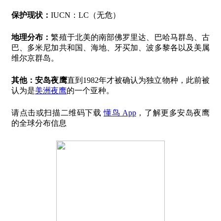
保护现状：
IUCN：LC（无危）
地理分布：
繁殖于北美的南部佛罗里达、巴哈马群岛、古
巴、多米尼加共和国、海地、牙买加、波多黎各以及美属
维尔京群岛。
其他：
安岛夜鹰
直到1982年才被确认为独立物种，此前被
认为是
美洲夜鹰
的一个亚种。
请点击或扫描二维码下载
懂鸟 App
，了解更多安岛夜鹰
的全球分布信息