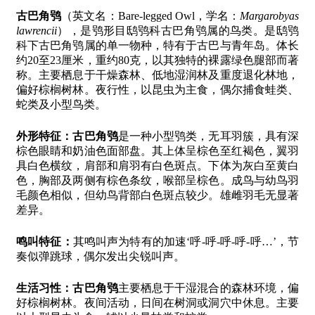
古巴角鸮
（英文名：Bare-legged Owl，学名：
Margarobyas
lawrencii
），是鸮形目鸱鸮科古巴角鸮属的鸟类。是鸱鸮
科下古巴角鸮属的单一物种，特有于古巴与青年岛。体长
约20至23厘米，重约80克，以其独特的裸露绿色腿部而著
称。主要栖息于干燥森林、低地湿润林及重度退化林地，
偏好棕榈树林。夜行性，以昆虫为主食，偶尔捕食蛙类、
蛇类及小型鸟类。
外形特征：
古巴角鸮
是一种小型鸮类，无耳羽簇，具有深
棕色眼睛和奶油色面部盘。其上体呈棕色至红褐色，翼羽
具白色横纹，肩部和肩羽有白色斑点。下体为灰白至黄白
色，胸部及两侧有棕色条纹，喉部呈棕色。成鸟与幼鸟羽
毛颜色相似，但幼鸟背部白色斑点较少。雄雌羽毛无显著
差异。
鸣叫特征：
其鸣叫声为特有的加速‘呼-呼-呼-呼-呼…’，节
奏似弹跳球，偶尔发出尖锐叫声。
生活习性：
古巴角鸮
主要栖息于干湿混合的森林环境，偏
好棕榈树林。夜间活动，日间在树洞或洞穴中休息。主要