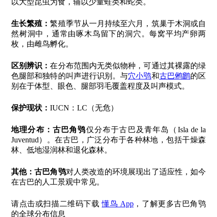
以大型昆虫为食，辅以少量蛙类和蛇类。
生长繁殖：
繁殖季节从一月持续至六月，筑巢于木洞或自
然树洞中，通常由啄木鸟留下的洞穴。每窝平均产卵两
枚，由雌鸟孵化。
区别辨识：
在分布范围内无类似物种，可通过其裸露的绿
色腿部和独特的叫声进行识别。与
穴小鸮
和
古巴鸺鹠
的区
别在于体型、眼色、腿部羽毛覆盖程度及叫声模式。
保护现状：
IUCN：LC（无危）
地理分布：
古巴角鸮
仅分布于古巴及青年岛（Isla de la
Juventud）。在古巴，广泛分布于各种林地，包括干燥森
林、低地湿润林和退化森林。
其他：
古巴角鸮
对人类改造的环境展现出了适应性，如今
在古巴的人工景观中常见。
请点击或扫描二维码下载
懂鸟 App
，了解更多古巴角鸮
的全球分布信息