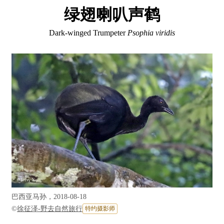
绿翅喇叭声鹤
Dark-winged Trumpeter
Psophia viridis
巴西亚马孙，2018-08-18
©
徐征泽-野去自然旅行
特约摄影师