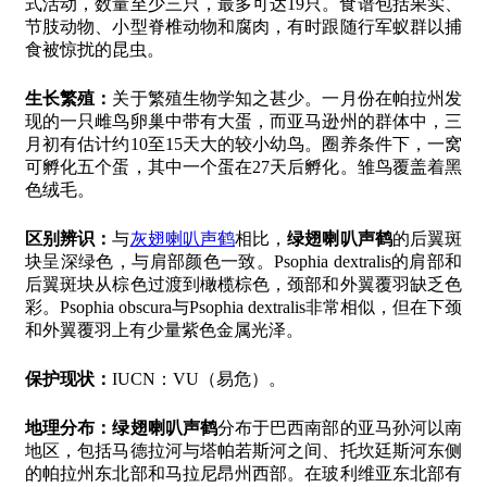
式活动，数量至少三只，最多可达19只。食谱包括果实、
节肢动物、小型脊椎动物和腐肉，有时跟随行军蚁群以捕
食被惊扰的昆虫。
生长繁殖：
关于繁殖生物学知之甚少。一月份在帕拉州发
现的一只雌鸟卵巢中带有大蛋，而亚马逊州的群体中，三
月初有估计约10至15天大的较小幼鸟。圈养条件下，一窝
可孵化五个蛋，其中一个蛋在27天后孵化。雏鸟覆盖着黑
色绒毛。
区别辨识：
与
灰翅喇叭声鹤
相比，
绿翅喇叭声鹤
的后翼斑
块呈深绿色，与肩部颜色一致。Psophia dextralis的肩部和
后翼斑块从棕色过渡到橄榄棕色，颈部和外翼覆羽缺乏色
彩。Psophia obscura与Psophia dextralis非常相似，但在下颈
和外翼覆羽上有少量紫色金属光泽。
保护现状：
IUCN：VU（易危）。
地理分布：
绿翅喇叭声鹤
分布于巴西南部的亚马孙河以南
地区，包括马德拉河与塔帕若斯河之间、托坎廷斯河东侧
的帕拉州东北部和马拉尼昂州西部。在玻利维亚东北部有