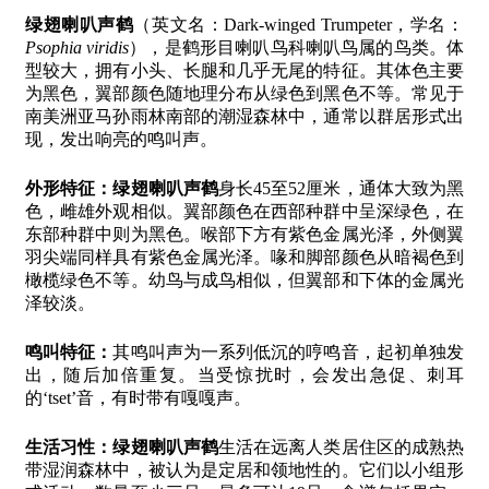
绿翅喇叭声鹤
（英文名：Dark-winged Trumpeter，学名：
Psophia viridis
），是鹤形目喇叭鸟科喇叭鸟属的鸟类。体
型较大，拥有小头、长腿和几乎无尾的特征。其体色主要
为黑色，翼部颜色随地理分布从绿色到黑色不等。常见于
南美洲亚马孙雨林南部的潮湿森林中，通常以群居形式出
现，发出响亮的鸣叫声。
外形特征：
绿翅喇叭声鹤
身长45至52厘米，通体大致为黑
色，雌雄外观相似。翼部颜色在西部种群中呈深绿色，在
东部种群中则为黑色。喉部下方有紫色金属光泽，外侧翼
羽尖端同样具有紫色金属光泽。喙和脚部颜色从暗褐色到
橄榄绿色不等。幼鸟与成鸟相似，但翼部和下体的金属光
泽较淡。
鸣叫特征：
其鸣叫声为一系列低沉的哼鸣音，起初单独发
出，随后加倍重复。当受惊扰时，会发出急促、刺耳
的‘tset’音，有时带有嘎嘎声。
生活习性：
绿翅喇叭声鹤
生活在远离人类居住区的成熟热
带湿润森林中，被认为是定居和领地性的。它们以小组形