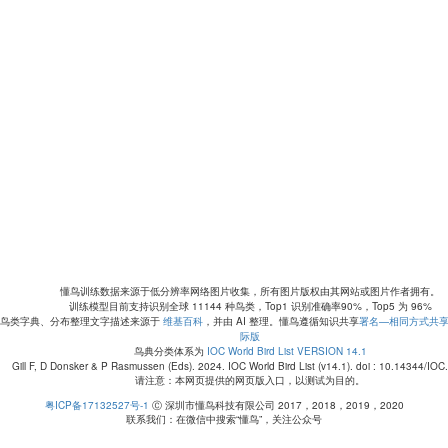
懂鸟训练数据来源于低分辨率网络图片收集，所有图片版权由其网站或图片作者拥有。
训练模型目前支持识别全球 11144 种鸟类，Top1 识别准确率90%，Top5 为 96%
鸟类字典、分布整理文字描述来源于
维基百科
，并由 AI 整理。懂鸟遵循知识共享
署名—相同方式共享 
际版
鸟典分类体系为
IOC World Bird List VERSION 14.1
Gill F, D Donsker & P Rasmussen (Eds). 2024. IOC World Bird List (v14.1). doi : 10.14344/IOC
请注意：本网页提供的网页版入口，以测试为目的。
粤ICP备17132527号-1
Ⓒ 深圳市懂鸟科技有限公司 2017，2018，2019，2020
联系我们：在微信中搜索“懂鸟”，关注公众号