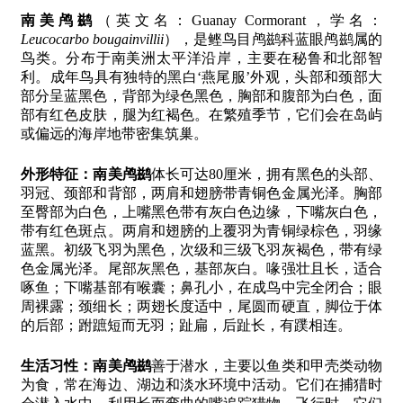
南美鸬鹚
（英文名：Guanay Cormorant，学名：
Leucocarbo bougainvillii
），是鲣鸟目鸬鹚科蓝眼鸬鹚属的
鸟类。分布于南美洲太平洋沿岸，主要在秘鲁和北部智
利。成年鸟具有独特的黑白‘燕尾服’外观，头部和颈部大
部分呈蓝黑色，背部为绿色黑色，胸部和腹部为白色，面
部有红色皮肤，腿为红褐色。在繁殖季节，它们会在岛屿
或偏远的海岸地带密集筑巢。
外形特征：
南美鸬鹚
体长可达80厘米，拥有黑色的头部、
羽冠、颈部和背部，两肩和翅膀带青铜色金属光泽。胸部
至臀部为白色，上嘴黑色带有灰白色边缘，下嘴灰白色，
带有红色斑点。两肩和翅膀的上覆羽为青铜绿棕色，羽缘
蓝黑。初级飞羽为黑色，次级和三级飞羽灰褐色，带有绿
色金属光泽。尾部灰黑色，基部灰白。喙强壮且长，适合
啄鱼；下嘴基部有喉囊；鼻孔小，在成鸟中完全闭合；眼
周裸露；颈细长；两翅长度适中，尾圆而硬直，脚位于体
的后部；跗蹠短而无羽；趾扁，后趾长，有蹼相连。
生活习性：
南美鸬鹚
善于潜水，主要以鱼类和甲壳类动物
为食，常在海边、湖边和淡水环境中活动。它们在捕猎时