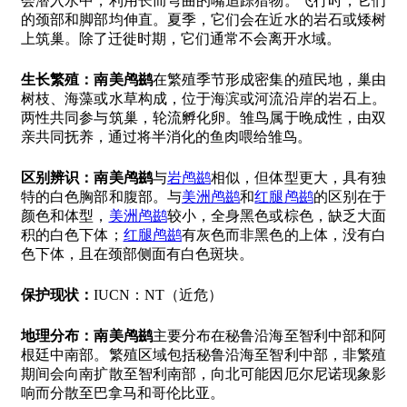
会潜入水中，利用长而弯曲的嘴追踪猎物。飞行时，它们
的颈部和脚部均伸直。夏季，它们会在近水的岩石或矮树
上筑巢。除了迁徙时期，它们通常不会离开水域。
生长繁殖：
南美鸬鹚
在繁殖季节形成密集的殖民地，巢由
树枝、海藻或水草构成，位于海滨或河流沿岸的岩石上。
两性共同参与筑巢，轮流孵化卵。雏鸟属于晚成性，由双
亲共同抚养，通过将半消化的鱼肉喂给雏鸟。
区别辨识：
南美鸬鹚
与
岩鸬鹚
相似，但体型更大，具有独
特的白色胸部和腹部。与
美洲鸬鹚
和
红腿鸬鹚
的区别在于
颜色和体型，
美洲鸬鹚
较小，全身黑色或棕色，缺乏大面
积的白色下体；
红腿鸬鹚
有灰色而非黑色的上体，没有白
色下体，且在颈部侧面有白色斑块。
保护现状：
IUCN：NT（近危）
地理分布：
南美鸬鹚
主要分布在秘鲁沿海至智利中部和阿
根廷中南部。繁殖区域包括秘鲁沿海至智利中部，非繁殖
期间会向南扩散至智利南部，向北可能因厄尔尼诺现象影
响而分散至巴拿马和哥伦比亚。