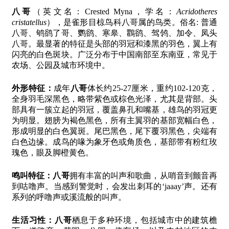
八哥
（英文名：Crested Myna，学名：
Acridotheres
cristatellus
），是雀形目椋鸟科八哥属的鸟类。俗名: 普通
八哥、鸲鹆了哥、鹦鹆、寒皋、鸜鹆、驾鸰、加令、凤头
八哥。最显著的特征是头部的羽冠和漆黑的羽色，翼上有
闪亮的白色斑块。广泛分布于中国南部至东南亚，常见于
农场、公园及城市环境中。
外形特征：
成年
八哥
体长约25-27厘米，重约102-120克，
全身羽毛深黑色，略带紫色或棕色光泽，尤其是背部。头
部具有一簇立起的羽冠，覆盖鼻孔和嘴基，雄鸟的羽冠更
为明显。翅膀为褐色黑色，所有主翼羽的基部宽幅白色，
形成明显的白色翼斑。尾巴黑色，尾下覆羽黑色，尖端有
白色边缘。成鸟的喙为象牙色或角质色，基部带有粉红玫
瑰色，眼及脚橙黄色。
鸣叫特征：
八哥
拥有丰富的叫声和歌曲，从哨音到颤音再
到咕噜声。当感到警觉时，会发出刺耳的‘jaaay’声。还有
系列的呼噜声或溪流般的叫声。
生活习性：
八哥
栖息于多种环境，包括城市中的建筑檐