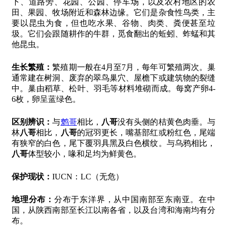
下、道路旁、花园、公园、停车场，以及农村地区的农
田、果园、牧场附近和森林边缘。它们是杂食性鸟类，主
要以昆虫为食，但也吃水果、谷物、肉类、粪便甚至垃
圾。它们会跟随耕作的牛群，觅食翻出的蚯蚓、蚱蜢和其
他昆虫。
生长繁殖：
繁殖期一般在4月至7月，每年可繁殖两次。巢
通常建在树洞、废弃的翠鸟巢穴、屋檐下或建筑物的裂缝
中。巢由稻草、松叶、羽毛等材料堆砌而成。每窝产卵4-
6枚，卵呈蓝绿色。
区别辨识：
与
鹩哥
相比，
八哥
没有头侧的桔黄色肉垂。与
林
八哥
相比，
八哥
的冠羽更长，嘴基部红或粉红色，尾端
有狭窄的白色，尾下覆羽具黑及白色横纹。与乌鸦相比，
八哥
体型较小，喙和足均为鲜黄色。
保护现状：
IUCN：LC（无危）
地理分布：
分布于东洋界，从中国南部至东南亚。在中
国，从陕西南部至长江以南各省，以及台湾和海南均有分
布。