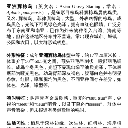
亚洲辉椋鸟
（英文名：Asian Glossy Starling，学名：
Aplonis panayensis
），是雀形目椋鸟科辉椋鸟属的鸟类。
又名: 辉椋鸟、菲律宾椋鸟，大型、外表凶悍的椋鸟。成
鸟黑色，光线下可见绿色光泽，拥有血红色眼睛。广泛分
布于东南亚和南亚，已作为外来物种引入台湾、海南等
地，但在这些地区分布并不普遍。常出现在城市、城镇、
公园和农田，以大群形式栖息。
外形特征：
成年
亚洲辉椋鸟
体型中等，约17至20厘米长，
体重介于50至60.5克之间。额头羽毛呈刺状，喉部羽毛细
长。成鸟全身黑色，光照下显现出绿至油质光泽，下体最
底部为哑光黑色。幼鸟背部深灰褐色，腹部白色并有明显
条纹。红眼，喙和腿均为黑色。不同亚种间存在差异，如
体色、光泽、喙型等。
鸣叫特征：
叫声带有金属质感，重复的“tsuu tsuu”声，尖
锐的“tseeu”和“tieuu”哨音，以及下降的“tseeeer”。群体中
声音嘈杂，但未报道有类似歌唱的鸣叫。
生活习性：
栖息于森林边缘、次生林、红树林、海岸植