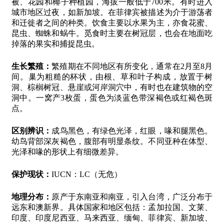
被、花园和椰子种植园，海拔一般低于700米。有时进入
城市地区过夜，如新加坡。在菲律宾被描述为介于游荡者
和迁徙者之间的种类。饮食主要以水果为主，亦食花蜜、
昆虫、蜘蛛和蜗牛。觅食时主要在树冠层，也会在地面吃
掉落的果实和捕捉昆虫。
生长繁殖：
繁殖期在不同地区有所变化，通常在2月至8月
间。巢为粗糙的杯状，由根、草和叶子构成，放置于树
洞、棕榈树冠、悬崖或河岸洞穴中，有时也在建筑物的空
洞中。一窝产3枚蛋，蛋色为淡蓝色带深褐色或红褐色斑
点。
区别辨识：
成鸟黑色，有绿色光泽，红眼，喙和腿黑色。
幼鸟背部深灰褐色，腹部有明显条纹。不同亚种在体型、
光泽和喙的形状上有细微差异。
保护现状：
IUCN：LC（无危）
地理分布：
原产于东南亚和南亚，引入台湾，广泛分布于
远东和澳新界。具体国家和地区包括：孟加拉国、文莱、
印度、印度尼西亚、马来西亚、缅甸、菲律宾、新加坡、