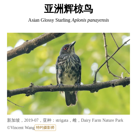
亚洲辉椋鸟
Asian Glossy Starling
Aplonis panayensis
新加坡，2019-07，亚种：strigata，雌，Dairy Farm Nature Park
©
Vincent Wang
特约摄影师