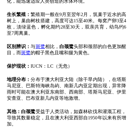
化，能迅速适应人类创造的水体环境。
生长繁殖：
繁殖期一般在9月至翌年2月，筑巢于近水的高
树上，巢由树枝搭建，高度可达15至40米。每窝产卵3至4
枚，淡绿蓝色，孵化期约28至30天，双亲共育，幼鸟约6
至7周离巢。
区别辨识：
与
斑鹭
相比，
白颈鹭
头部和颈部的白色更加醒
目，而
斑鹭
的帽子黑色且嘴和腿为黄色。
保护现状：
IUCN：LC（无危）
地理分布：
分布于澳大利亚大陆（除干旱内陆），在塔斯
马尼亚、巴斯特海峡岛屿、南新几内亚定期出现，异常降
雨时可能在澳大利亚东南部、西南部、塔斯马尼亚、伊里
安查亚、巴布亚新几内亚等地激增。
其他：
白颈鹭
受益于人类活动，如森林砍伐和灌溉工程，
导致其数量稳定，且在澳大利亚西部自1950年以来有所增
加。