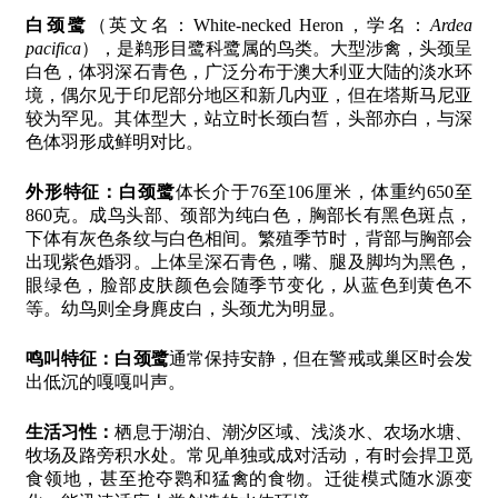
白颈鹭
（英文名：White-necked Heron，学名：
Ardea
pacifica
），是鹈形目鹭科鹭属的鸟类。大型涉禽，头颈呈
白色，体羽深石青色，广泛分布于澳大利亚大陆的淡水环
境，偶尔见于印尼部分地区和新几内亚，但在塔斯马尼亚
较为罕见。其体型大，站立时长颈白皙，头部亦白，与深
色体羽形成鲜明对比。
外形特征：
白颈鹭
体长介于76至106厘米，体重约650至
860克。成鸟头部、颈部为纯白色，胸部长有黑色斑点，
下体有灰色条纹与白色相间。繁殖季节时，背部与胸部会
出现紫色婚羽。上体呈深石青色，嘴、腿及脚均为黑色，
眼绿色，脸部皮肤颜色会随季节变化，从蓝色到黄色不
等。幼鸟则全身麂皮白，头颈尤为明显。
鸣叫特征：
白颈鹭
通常保持安静，但在警戒或巢区时会发
出低沉的嘎嘎叫声。
生活习性：
栖息于湖泊、潮汐区域、浅淡水、农场水塘、
牧场及路旁积水处。常见单独或成对活动，有时会捍卫觅
食领地，甚至抢夺鹮和猛禽的食物。迁徙模式随水源变