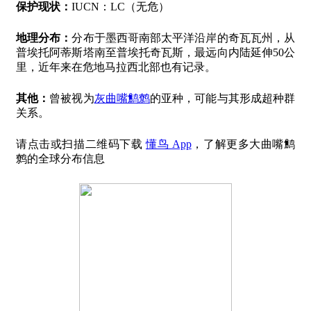
保护现状：
IUCN：LC（无危）
地理分布：
分布于墨西哥南部太平洋沿岸的奇瓦瓦州，从
普埃托阿蒂斯塔南至普埃托奇瓦斯，最远向内陆延伸50公
里，近年来在危地马拉西北部也有记录。
其他：
曾被视为
灰曲嘴鹪鹩
的亚种，可能与其形成超种群
关系。
请点击或扫描二维码下载
懂鸟 App
，了解更多大曲嘴鹪
鹩的全球分布信息