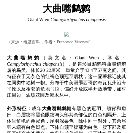
大曲嘴鹪鹩
Giant Wren
Campylorhynchus chiapensis
（来源：维基百科，作者：Francesco Veronesi）
大曲嘴鹪鹩
（英文名：Giant Wren，学名：
Campylorhynchus chiapensis
），是雀形目鹪鹩科曲嘴鹪鹩
属的鸟类。体长20-22厘米，重量介于43.4至57克之间。其
特征在于无杂色的红褐色顶冠至后枕，这一显著标记使其
在同类中独树一帜。分布于中美洲墨西哥的奇瓦瓦州沿海
平原以及相邻的危地马拉，偏好开放或半开放地带，如村
庄周边、农场花园及灌木丛中。
外形特征：
成年
大曲嘴鹪鹩
拥有黑色的冠羽、颈背和肩
部，白眉纹将黑色眼纹与头部其余部位的白色相隔开。上
体呈鲜艳的栗褐色，尾羽深栗色，除中间一对外，其余尾
羽末端有白色斑点。下体自颏至腹部为白色，腹下部及肛