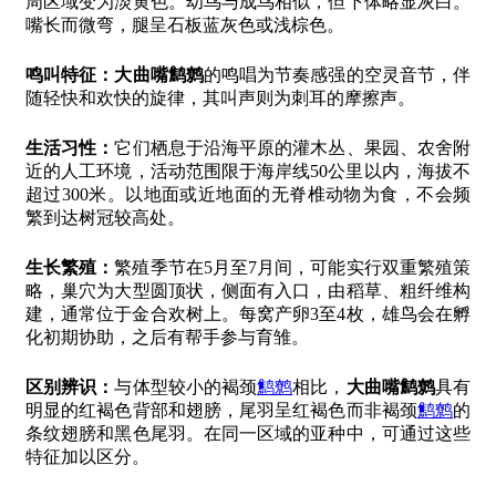
周区域变为淡黄色。幼鸟与成鸟相似，但下体略显灰白。
嘴长而微弯，腿呈石板蓝灰色或浅棕色。
鸣叫特征：
大曲嘴鹪鹩
的鸣唱为节奏感强的空灵音节，伴
随轻快和欢快的旋律，其叫声则为刺耳的摩擦声。
生活习性：
它们栖息于沿海平原的灌木丛、果园、农舍附
近的人工环境，活动范围限于海岸线50公里以内，海拔不
超过300米。以地面或近地面的无脊椎动物为食，不会频
繁到达树冠较高处。
生长繁殖：
繁殖季节在5月至7月间，可能实行双重繁殖策
略，巢穴为大型圆顶状，侧面有入口，由稻草、粗纤维构
建，通常位于金合欢树上。每窝产卵3至4枚，雄鸟会在孵
化初期协助，之后有帮手参与育雏。
区别辨识：
与体型较小的褐颈
鹪鹩
相比，
大曲嘴鹪鹩
具有
明显的红褐色背部和翅膀，尾羽呈红褐色而非褐颈
鹪鹩
的
条纹翅膀和黑色尾羽。在同一区域的亚种中，可通过这些
特征加以区分。