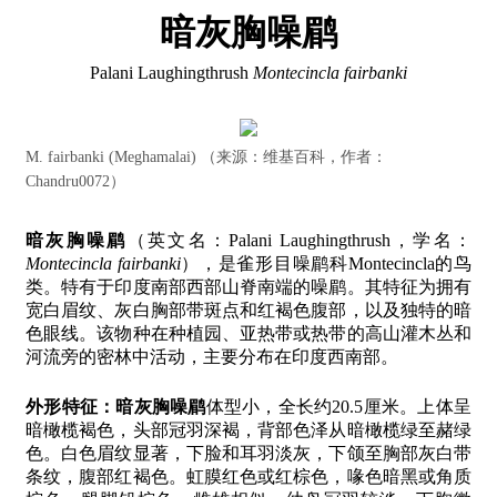
暗灰胸噪鹛
Palani Laughingthrush
Montecincla fairbanki
M. fairbanki (Meghamalai) （来源：维基百科，作者：
Chandru0072）
暗灰胸噪鹛
（英文名：Palani Laughingthrush，学名：
Montecincla fairbanki
），是雀形目噪鹛科Montecincla的鸟
类。特有于印度南部西部山脊南端的噪鹛。其特征为拥有
宽白眉纹、灰白胸部带斑点和红褐色腹部，以及独特的暗
色眼线。该物种在种植园、亚热带或热带的高山灌木丛和
河流旁的密林中活动，主要分布在印度西南部。
外形特征：
暗灰胸噪鹛
体型小，全长约20.5厘米。上体呈
暗橄榄褐色，头部冠羽深褐，背部色泽从暗橄榄绿至赭绿
色。白色眉纹显著，下脸和耳羽淡灰，下颌至胸部灰白带
条纹，腹部红褐色。虹膜红色或红棕色，喙色暗黑或角质