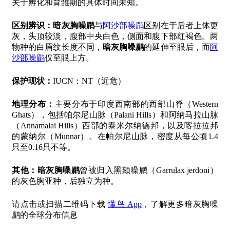
关于孵化和育雏期的具体时间未知。
区别辨识：
暗灰胸噪鹛
与
阿沙部噪鹛
区别在于后者上体更
灰，头顶较淡，腹部中央白色，侧面和腹下部红褐色。两
物种的白眉纹长度不同，
暗灰胸噪鹛
的延伸至眼后，而
阿
沙部噪鹛
仅至眼上方。
保护现状：
IUCN：NT（近危）
地理分布：
主要分布于印度西南部的西部山脊（Western
Ghats），包括帕尔尼山脉（Palani Hills）和阿纳马拉山脉
（Annamalai Hills）西部的泰米尔纳德邦，以及喀拉拉邦
的蒙纳尔（Munnar）。在帕尔尼山脉，密度从每公顷1.4
只至0.16只不等。
其他：
暗灰胸噪鹛
曾被归入黑颏噪鹛（Garrulax jerdoni）
的灰色胸亚种，后独立为种。
请点击或扫描二维码下载
懂鸟 App
，了解更多暗灰胸噪
鹛的全球分布信息