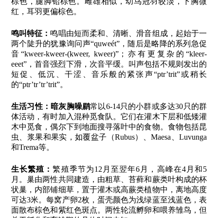
棕色，腿脚铅棕色。雌雄相似，幼鸟冠羽较淡，下胸微
红，耳羽更偏棕色。
鸣叫特征：
鸣唱由短而柔和、清晰、滑音组成，起始于一
两个陡升的犹豫询问声“quweét”，随后是略降的系列急促
音“kweer-kweer-(kweer, kweer)”；亦有更复杂的“kleer-
eeet”，首音强烈下滑，次音平缓。叫声包括不规则发出的
短促、低沉、干涩、音乐般的紧张声“ptr’trit”或稍长
的“ptr’tr’tr’trit”。
生活习性：
暗灰胸噪鹛
常以6-14只的小群或多达30只的群
体活动，有时加入混种觅食队。它们在灌木下层和低矮灌
木中觅食，偶尔下到地面搜寻落叶中的食物。食物包括昆
虫、浆果和果实，如覆盆子（Rubus）、Maesa、Luvunga
和Trema等。
生长繁殖：
繁殖季节为12月至翌年6月，高峰在4月和5
月。巢由两性共同建造，由粗草、苔藓和蕨类叶构成的杯
状巢，内部铺细草，置于灌木或高蕨类植物中，离地高度
可达3米。每窝产卵2枚，蛋壳颜色为浅绿蓝至浅蓝色，表
面散布棕色和紫红色斑点。两性轮流孵卵和喂养雏鸟，但