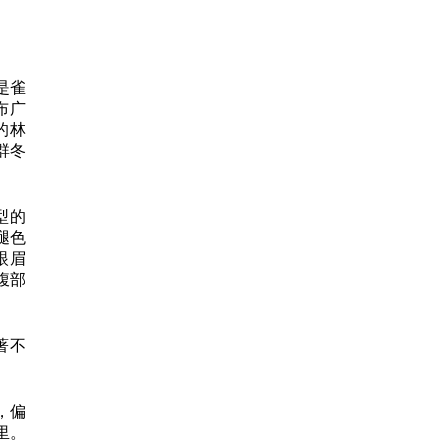
是雀
布广
的林
群冬
典型的
腿色
眼眉
腹部
著不
，偏
里。