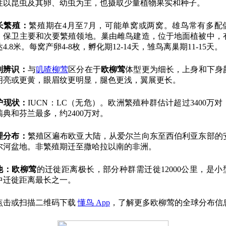
性以昆虫及其卵、幼虫为主，也摄取少量植物果实和种子。
长繁殖：
繁殖期在4月至7月，可能单窝或两窝。雄鸟常有多配
，保卫主要和次要繁殖领地。巢由雌鸟建造，位于地面植被中，
4.8米。每窝产卵4-8枚，孵化期12-14天，雏鸟离巢期11-15天。
别辨识：
与
叽喳柳莺
区分在于
欧柳莺
体型更为细长，上身和下身
明亮或更黄，眼眉纹更明显，腿色更浅，翼展更长。
护现状：
IUCN：LC（无危）。欧洲繁殖种群估计超过3400万对
瑞典和芬兰最多，约2400万对。
理分布：
繁殖区遍布欧亚大陆，从爱尔兰向东至西伯利亚东部的
尔河盆地。非繁殖期迁至撒哈拉以南的非洲。
他：
欧柳莺
的迁徙距离极长，部分种群需迁徙12000公里，是小
中迁徙距离最长之一。
点击或扫描二维码下载
懂鸟 App
，了解更多欧柳莺的全球分布信