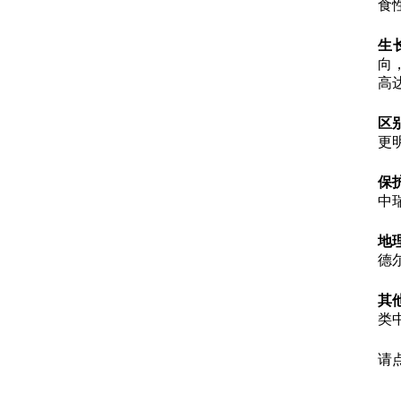
食
生
向
高达
区
更
保
中
地
德
其
类
请