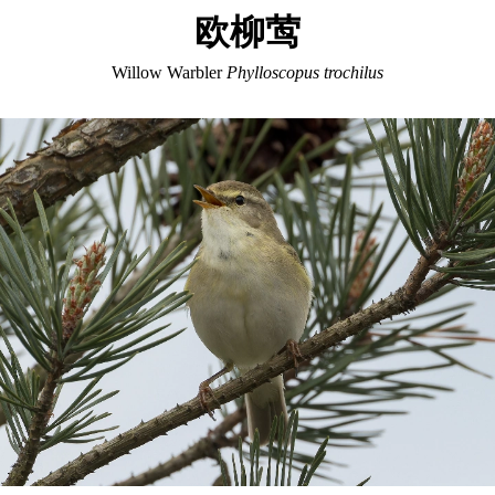
欧柳莺
Willow Warbler
Phylloscopus trochilus