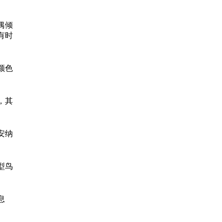
偶倾
有时
颜色
，其
安纳
型鸟
息