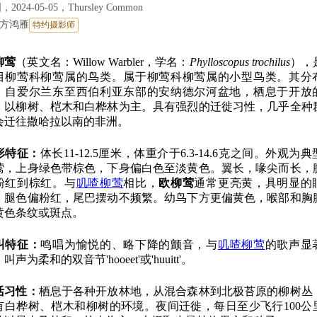
2024-05-05，Thursley Common
方鸿雁
特约摄影师
柳莺
（英文名：Willow Warbler，学名：
Phylloscopus trochilus
），
目柳莺科柳莺属的鸟类。属于柳莺科柳莺属的小型鸟类。其分
，自爱尔兰东至西伯利亚东部的安纳德尔河盆地，栖息于开放
，以柳树、桤木和白桦林为主。具有强烈的迁徙习性，几乎全种
会迁往撒哈拉以南的非洲。
形特征：
体长11-12.5厘米，体重介于6.3-14.6克之间。外观为
莺，上身绿色带棕色，下身偏白色至淡黄色。翼长，喙尖而长，
粉红到棕红。与
叽喳柳莺
相比，
欧柳莺
通常更亮黄，具明显的
，腿色偏粉红，尾巴摆动不频繁。幼鸟下方更偏黄色，喉部和胸
黄色条纹或斑点。
叫特征：
鸣唱为愉悦的、略下降的颤音，与
叽喳柳莺
的歌声显
叫声为柔和的双音节'hooeet'或'huuitt'。
活习性：
栖息于各种开放林地，从混合森林到北极苔原的柳树丛
有白桦树、桤木和柳树的环境。夜间迁徙，每日至少飞行100公