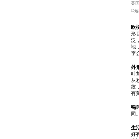
英国，
©
远
欧
形
泛
地
季
外
叶
从
纹
有
鸣
同。
生
好