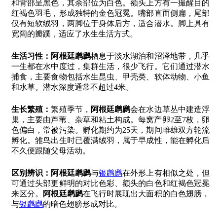
和背部呈黑色，其余部位为白色。额头上方有一撮醒目的
红褐色羽毛，形成独特的金色冠冕。嘴部直而侧扁，尾部
仅有短软绒羽，两脚位于身体后方，适合潜水。脚上具有
宽阔的瓣蹼，适应了水生生活方式。
生活习性：
阿根廷䴙䴘
栖息于淡水湖泊和沼泽地带，几乎
一生都在水中度过，集群生活，很少飞行。它们通过潜水
捕食，主要食物包括水生昆虫、甲壳类、软体动物、小鱼
和水草。潜水深度通常不超过4米。
生长繁殖：
繁殖季节，
阿根廷䴙䴘
会在水边草丛中建造浮
巢，主要由芦苇、杂草和粘土构成。每窝产卵2至7枚，卵
色偏白，常被污染。孵化期约为25天，期间雌雄双方轮流
孵化。雏鸟出生时已覆满绒羽，属于早成性，能在孵化后
不久便跟随父母活动。
区别辨识：
阿根廷䴙䴘
与
银䴙䴘
在外形上有相似之处，但
可通过头部更鲜明的对比色彩、额头的白色和红褐色冠冕
来区分。
阿根廷䴙䴘
在飞行时展现出大面积的白色翅膀，
与
银䴙䴘
的暗色翅膀形成对比。