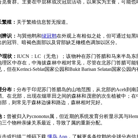
合觅食群。主要在中层林或次冠层活动，以果实为主食，可能也
。
长繁殖：
关于繁殖信息暂无报道。
别辨识：
与巽他鹎和
绿冠鹎
在外观上有相似之处，但可通过短黑
出的冠羽、暗褐色面部以及背部缺乏橄榄色调加以区分。
护现状：
IUCN：LC（无危）；该物种在苏门答腊和马来半岛东
地理区中存在，中海拔森林中相对常见，尽管在北苏门答腊可能
，但在Kerinci-Seblat国家公园和Bukit Barisan Selatan国家公园
。
理分布：
分布于印尼苏门答腊岛的山地范围，从北部的Aceh到南
腊。在北部，出现在烟草田之间的森林和茂密的次生植被中；在
南部，则常见于森林边缘和路边，森林相对完好。
他：
曾被归入Pycnonotus属，但近期的系统发育分析显示其与Hemi
的三个物种亲缘关系最近，导致了属的重新分配。
点击或扫描二维码下载
懂鸟 App
，了解更多条纹鹎的全球分布信