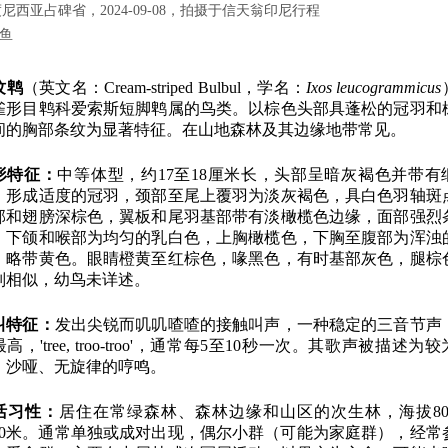
尼西亚占碑省，2024-09-08，拍摄于信天翁印尼行程
鱼
纹鹎
（英文名：Cream-striped Bulbul，学名：
Ixos leucogrammicus
雀形目鹎科爱索斯短脚鹎属的鸟类。以棕色头部具蓬松的冠羽和
间的胸部条纹为显著特征。在山地森林及其边缘地带常见。
形特征：
中等体型，约17至18厘米长，头部呈暗灰褐色并带有
，形成适度的冠羽，颈部至尾上覆羽为淡灰褐色，具白色羽轴斑
部和翅膀深棕色，翼板和尾羽基部带有淡橄榄色边缘，面部强烈
，下颌和喉部为均匀的乳白色，上胸橄榄色，下胸至腹部为浑浊
，略带黄色。眼睛橙黄至红棕色，喙黑色，有时基部灰色，腿棕
别相似，幼鸟未详述。
叫特征：
发出尖锐而叽叽喳喳的接触叫声，一种稳定的三音节声
高，'tree, troo-troo'，通常每5至10秒一次。其歌声被描述为
、沙哑、无旋律的哼鸣。
活习性：
居住在常绿森林、森林边缘和山区的次生林，海拔80
900米。通常单独或成对出现，偶尔小群（可能为家庭群），经常