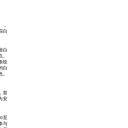
），
棕白
细白
点。
条纹
的白
色。
，首
较为安
0至
参与