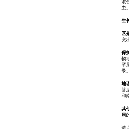
混
虫
生
区
突
保
物
罕见
录
地
答
和
其
属
请