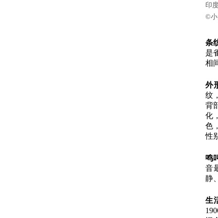
印度
©
小
条
是
相
外
纹
背
化
色
性
鸣
音最
静
生
1