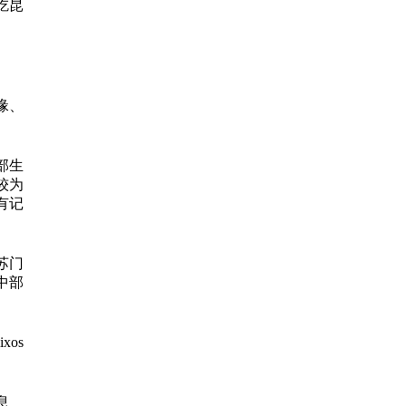
吃昆
喙、
部生
较为
内有记
苏门
中部
xos
息