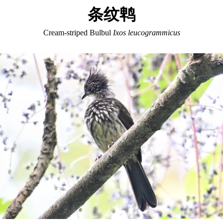
条纹鹎
Cream-striped Bulbul
Ixos leucogrammicus