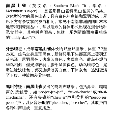
南黑山雀
（英文名：Southern Black Tit，学名：
Melaniparus niger
），是雀形目山雀科黑山雀属的鸟类。
这体型较大的黑色山雀，具有白色的肩部和翼羽边缘，尾
巴下方有条纹状的灰白相间。常见于南部非洲的阔叶林木
地带和荆棘灌丛中，常以活跃的群体形式出现在混合物种
觅食群中。其鸣叫声嘈杂，包括一系列清脆而略带粗糙
的“diddy-dzee”声。
外形特征：
成年
南黑山雀
体长约15至16厘米，体重17.2至
26克。雄鸟全身呈现黑色，新鲜羽毛下头部至尾上覆羽泛
蓝光泽，尾羽黑色，边缘蓝白色，尖端白色。雌鸟外观与
雄鸟相似，但光泽较弱，腹部呈灰褐色。幼鸟暗棕色，尾
羽边缘浅棕色，翼羽边缘淡黄白色，下体灰色，逐渐变淡
至下腹。种族间差异轻微。
鸣叫特征：
南黑山雀
发出的鸣叫声嘈杂，包括鼻音、嗡嗡
声的接触音，如“jee-jee-jee-jee”、“tsi-tsi-chacha”或“tit-si-
chachacha”。还有尖锐的“chew-ri”声和柔和的“peeoo-pu-
peeoo”声，以及音乐般的“phee-cher, phee-cher”。其歌声由
各种叫声组成，重复播放。