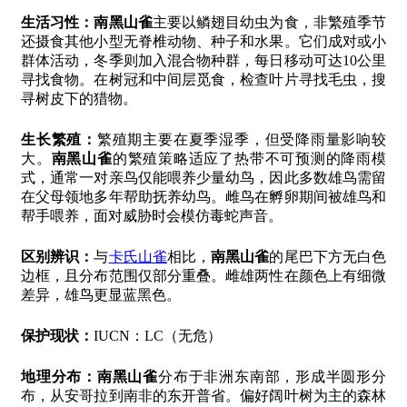
生活习性：
南黑山雀
主要以鳞翅目幼虫为食，非繁殖季节
还摄食其他小型无脊椎动物、种子和水果。它们成对或小
群体活动，冬季则加入混合物种群，每日移动可达10公里
寻找食物。在树冠和中间层觅食，检查叶片寻找毛虫，搜
寻树皮下的猎物。
生长繁殖：
繁殖期主要在夏季湿季，但受降雨量影响较
大。
南黑山雀
的繁殖策略适应了热带不可预测的降雨模
式，通常一对亲鸟仅能喂养少量幼鸟，因此多数雄鸟需留
在父母领地多年帮助抚养幼鸟。雌鸟在孵卵期间被雄鸟和
帮手喂养，面对威胁时会模仿毒蛇声音。
区别辨识：
与
卡氏山雀
相比，
南黑山雀
的尾巴下方无白色
边框，且分布范围仅部分重叠。雌雄两性在颜色上有细微
差异，雄鸟更显蓝黑色。
保护现状：
IUCN：LC（无危）
地理分布：
南黑山雀
分布于非洲东南部，形成半圆形分
布，从安哥拉到南非的东开普省。偏好阔叶树为主的森林