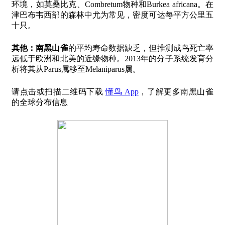
环境，如莫桑比克、Combretum物种和Burkea africana。在
津巴布韦西部的森林中尤为常见，密度可达每平方公里五
十只。
其他：
南黑山雀
的平均寿命数据缺乏，但推测成鸟死亡率
远低于欧洲和北美的近缘物种。2013年的分子系统发育分
析将其从Parus属移至Melaniparus属。
请点击或扫描二维码下载
懂鸟 App
，了解更多南黑山雀
的全球分布信息