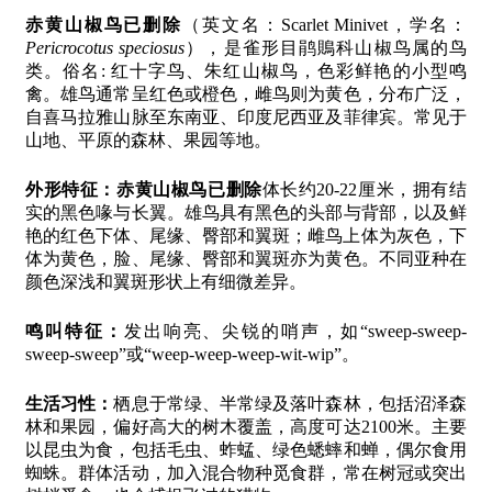
赤黄山椒鸟已删除
（英文名：Scarlet Minivet，学名：
Pericrocotus speciosus
），是雀形目鹃鵙科山椒鸟属的鸟
类。俗名: 红十字鸟、朱红山椒鸟，色彩鲜艳的小型鸣
禽。雄鸟通常呈红色或橙色，雌鸟则为黄色，分布广泛，
自喜马拉雅山脉至东南亚、印度尼西亚及菲律宾。常见于
山地、平原的森林、果园等地。
外形特征：
赤黄山椒鸟已删除
体长约20-22厘米，拥有结
实的黑色喙与长翼。雄鸟具有黑色的头部与背部，以及鲜
艳的红色下体、尾缘、臀部和翼斑；雌鸟上体为灰色，下
体为黄色，脸、尾缘、臀部和翼斑亦为黄色。不同亚种在
颜色深浅和翼斑形状上有细微差异。
鸣叫特征：
发出响亮、尖锐的哨声，如“sweep-sweep-
sweep-sweep”或“weep-weep-weep-wit-wip”。
生活习性：
栖息于常绿、半常绿及落叶森林，包括沼泽森
林和果园，偏好高大的树木覆盖，高度可达2100米。主要
以昆虫为食，包括毛虫、蚱蜢、绿色蟋蟀和蝉，偶尔食用
蜘蛛。群体活动，加入混合物种觅食群，常在树冠或突出