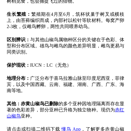
树梢觅食，也会捕捉飞过的猎物。
生长繁殖：
繁殖期在4月至6月，筑杯状巢于树叉或横枝
上，由苔藓编织而成，内部衬以松针等软材料。每窝产卵
2-3枚，仅雌鸟孵卵，两性共同喂养幼鸟。
区别辨识：
与其他山椒鸟属物种区分的关键在于色彩、体
型和分布区域。雄鸟与雌鸟的颜色差异明显，雌鸟更易与
同类识别。
保护现状：
IUCN：LC（无危）
地理分布：
广泛分布于喜马拉雅山脉至印度尼西亚，菲律
宾，以及中国西藏、云南、福建、湖南、广西、广东、海
南等地。
其他：
赤黄山椒鸟已删除
的多个亚种因地理隔离而存在显
著的色彩差异，部分亚种已升格为独立物种。现仍为
赤红
山椒鸟
亚种。
请点击或扫描二维码下载
懂鸟 App
，了解更多赤黄山椒