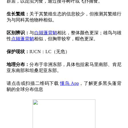
群居，以昆虫为食，通过搜寻树叶或飞扑捕食。
生长繁殖：
关于其繁殖生态的信息较少，但推测其繁殖行
为与同科其他物种相似。
区别辨识：
与
白颏蓬背鹟
相比，整体颜色更深；雄鸟与雄
性
点颏蓬背鹟
相似，但胸带较窄，帽色更深。
保护现状：
IUCN：LC（无危）
地理分布：
分布于非洲东部，具体包括索马里南部、肯尼
亚东南部和坦桑尼亚东部。
请点击或扫描二维码下载
懂鸟 App
，了解更多黑头蓬背
鹟的全球分布信息