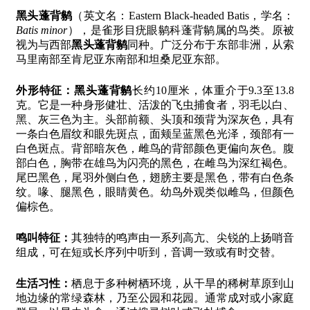
黑头蓬背鹟
（英文名：Eastern Black-headed Batis，学名：
Batis minor
），是雀形目疣眼鹟科蓬背鹟属的鸟类。原被
视为与西部
黑头蓬背鹟
同种。广泛分布于东部非洲，从索
马里南部至肯尼亚东南部和坦桑尼亚东部。
外形特征：
黑头蓬背鹟
长约10厘米，体重介于9.3至13.8
克。它是一种身形健壮、活泼的飞虫捕食者，羽毛以白、
黑、灰三色为主。头部前额、头顶和颈背为深灰色，具有
一条白色眉纹和眼先斑点，面颊呈蓝黑色光泽，颈部有一
白色斑点。背部暗灰色，雌鸟的背部颜色更偏向灰色。腹
部白色，胸带在雄鸟为闪亮的黑色，在雌鸟为深红褐色。
尾巴黑色，尾羽外侧白色，翅膀主要是黑色，带有白色条
纹。喙、腿黑色，眼睛黄色。幼鸟外观类似雌鸟，但颜色
偏棕色。
鸣叫特征：
其独特的鸣声由一系列高亢、尖锐的上扬哨音
组成，可在短或长序列中听到，音调一致或有时交替。
生活习性：
栖息于多种树栖环境，从干旱的稀树草原到山
地边缘的常绿森林，乃至公园和花园。通常成对或小家庭