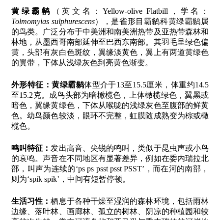
黄绿霸鹟
（英文名：Yellow-olive Flatbill，学名：
Tolmomyias sulphurescens
），是雀形目霸鹟科黄绿霸鹟属
的鸟类。广泛分布于中美洲和南美洲热带及亚热带森林和
林地，从墨西哥南部延伸至巴西东南部。其羽毛呈绿色偏
黄，头部有灰白色斑纹，翼缘淡黄色，翼上有两道黄绿色
的翼带，下体从浅绿灰色到亮黄色渐变。
外形特征：
黄绿霸鹟
体型介于13至15.5厘米，体重约14.5
至15.2克。成鸟头部为暗橄榄色，上体橄榄绿色，翼黑或
暗色，翼缘黄绿色，下体从喉咙的浅绿灰色至腹部的鲜黄
色。幼鸟颜色较淡，眼环不完整，虹膜随成熟变为棕或橄
榄色。
鸣叫特征：
发出高音、尖锐的鸣叫，类似于昆虫声或小鸟
的哀鸣。声音在不同地区有显著差异，例如在委内瑞拉北
部，叫声为连续的‘ps ps psst psst PSST’，而在河的南部，
则为‘spik spik’，中间有短暂停顿。
生活习性：
栖息于各种干燥至湿润的森林环境，包括雨林
边缘、落叶林、画廊林、孤立的树林、阴凉的种植园和较