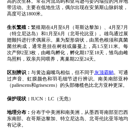
高的次生林。常在河流岛屿和亚马逊与委内瑞拉的河岸地
带活动。主要在低地生活，偶尔出现在安第斯山脉斜坡，
高度可达1800米。
生长繁殖：
繁殖期在4月至6月（哥斯达黎加）、4月至7月
（特立尼达岛）和1月至6月（北哥伦比亚）。雄鸟通过展
翅颤抖进行求偶展示。巢为梨形袋状，由黑色根须和真菌
菌丝构成，通常悬挂在树枝或藤蔓上，高1.5至11米。每
次产卵2至3枚，由雌鸟孵化，孵化期17至18天，雏鸟由雌
鸟照料，双亲共同喂养，离巢期22至24天。
区别辨识：
与黄边扁嘴鸟相似，但不同于
灰顶霸鹟
。可通
过声音、虹膜颜色和羽毛细节进行辨识。南美南部亚种
（pallescens和grisescens）的头部橄榄色比北方亚种更深。
保护现状：
IUCN：LC（无危）
地理分布：
分布于中美洲和南美洲，从墨西哥南部至巴西
东南部。在哥斯达黎加、特立尼达岛、北哥伦比亚等地均
有记录。