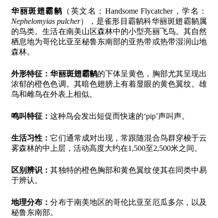
华丽斑翅霸鹟
（英文名：Handsome Flycatcher，学名：
Nephelomyias pulcher
），是雀形目霸鹟科华丽斑翅霸鹟属
的鸟类。生活在南美山区森林中的小型亮丽飞鸟。其自然
栖息地为哥伦比亚至秘鲁东南部的亚热带或热带湿润山地
森林。
外形特征：
华丽斑翅霸鹟
的下体呈黄色，胸部尤其呈现出
浓郁的橙色色调。其暗色翅膀上有着显眼的黄色翼纹。雄
鸟和雌鸟在外表上相似。
鸣叫特征：
这种鸟会发出短促而快速的‘pip’声叫声。
生活习性：
它们通常成对出现，常跟随混合鸟群穿梭于云
雾森林的中上层，活动高度大约在1,500至2,500米之间。
区别辨识：
其独特的橙色胸部和黄色翼纹使其在同类中易
于辨认。
地理分布：
分布于南美地区的哥伦比亚至厄瓜多尔，以及
秘鲁东南部。