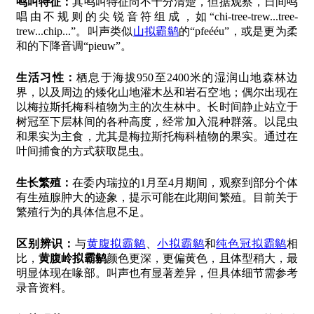
鸣叫特征：
其鸣叫特征尚不十分清楚，但据观察，日间鸣
唱由不规则的尖锐音符组成，如“chi-tree-trew...tree-
trew...chip...”。叫声类似
山拟霸鹟
的“pfeééu”，或是更为柔
和的下降音调“pieuw”。
生活习性：
栖息于海拔950至2400米的湿润山地森林边
界，以及周边的矮化山地灌木丛和岩石空地；偶尔出现在
以梅拉斯托梅科植物为主的次生林中。长时间静止站立于
树冠至下层林间的各种高度，经常加入混种群落。以昆虫
和果实为主食，尤其是梅拉斯托梅科植物的果实。通过在
叶间捕食的方式获取昆虫。
生长繁殖：
在委内瑞拉的1月至4月期间，观察到部分个体
有生殖腺肿大的迹象，提示可能在此期间繁殖。目前关于
繁殖行为的具体信息不足。
区别辨识：
与
黄腹拟霸鹟
、
小拟霸鹟
和
纯色冠拟霸鹟
相
比，
黄腹岭拟霸鹟
颜色更深，更偏黄色，且体型稍大，最
明显体现在喙部。叫声也有显著差异，但具体细节需参考
录音资料。