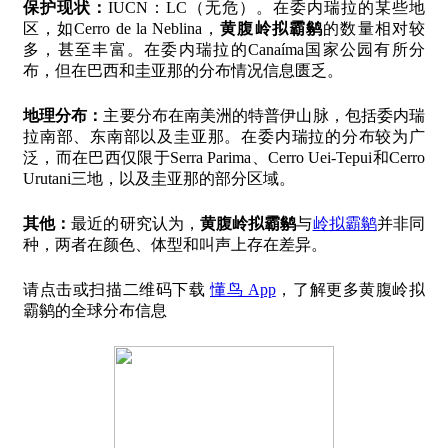
保护现状：
IUCN：LC（无危）。在委内瑞拉的某些地
区，如Cerro de la Neblina，
黄腹岭拟霸鹟
的数量相对较
多，甚至丰富。在委内瑞拉的Canaíma国家公园有所分
布，但在巴西和圭亚那的分布情况信息匮乏。
地理分布：
主要分布在南美洲的特普伊山脉，包括委内瑞
拉南部、东南部以及圭亚那。在委内瑞拉的分布较为广
泛，而在巴西仅限于Serra Parima、Cerro Uei-Tepui和Cerro
Urutani三地，以及圭亚那的部分区域。
其他：
最近的研究认为，
黄腹岭拟霸鹟
与
岭拟霸鹟
并非同
种，两者在颜色、体型和叫声上存在差异。
请点击或扫描二维码下载
懂鸟 App
，了解更多黄腹岭拟
霸鹟的全球分布信息