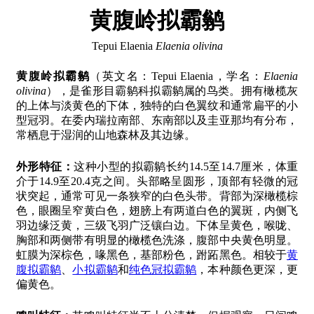
黄腹岭拟霸鹟
Tepui Elaenia
Elaenia olivina
黄腹岭拟霸鹟
（英文名：Tepui Elaenia，学名：
Elaenia
olivina
），是雀形目霸鹟科拟霸鹟属的鸟类。拥有橄榄灰
的上体与淡黄色的下体，独特的白色翼纹和通常扁平的小
型冠羽。在委内瑞拉南部、东南部以及圭亚那均有分布，
常栖息于湿润的山地森林及其边缘。
外形特征：
这种小型的拟霸鹟长约14.5至14.7厘米，体重
介于14.9至20.4克之间。头部略呈圆形，顶部有轻微的冠
状突起，通常可见一条狭窄的白色头带。背部为深橄榄棕
色，眼圈呈窄黄白色，翅膀上有两道白色的翼斑，内侧飞
羽边缘泛黄，三级飞羽广泛镶白边。下体呈黄色，喉咙、
胸部和两侧带有明显的橄榄色洗涤，腹部中央黄色明显。
虹膜为深棕色，喙黑色，基部粉色，跗跖黑色。相较于
黄
腹拟霸鹟
、
小拟霸鹟
和
纯色冠拟霸鹟
，本种颜色更深，更
偏黄色。