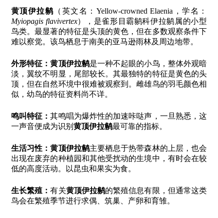
黄顶伊拉鹟
（英文名：Yellow-crowned Elaenia，学名：
Myiopagis flavivertex
），是雀形目霸鹟科伊拉鹟属的小型
鸟类。最显著的特征是头顶的黄色，但在多数观察条件下
难以察觉。该鸟栖息于南美的亚马逊雨林及周边地带。
外形特征：
黄顶伊拉鹟
是一种不起眼的小鸟，整体外观暗
淡，翼纹不明显，尾部较长。其最独特的特征是黄色的头
顶，但在自然环境中很难被观察到。雌雄鸟的羽毛颜色相
似，幼鸟的特征资料尚不详。
鸣叫特征：
其鸣唱为爆炸性的加速咔哒声，一旦熟悉，这
一声音便成为识别
黄顶伊拉鹟
最可靠的指标。
生活习性：
黄顶伊拉鹟
主要栖息于热带森林的上层，也会
出现在废弃的种植园和其他受扰动的生境中，有时会在较
低的高度活动。以昆虫和果实为食。
生长繁殖：
有关
黄顶伊拉鹟
的繁殖信息有限，但通常这类
鸟会在繁殖季节进行求偶、筑巢、产卵和育雏。