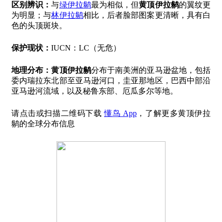
区别辨识：
与
绿伊拉鹟
最为相似，但
黄顶伊拉鹟
的翼纹更
为明显；与
林伊拉鹟
相比，后者脸部图案更清晰，具有白
色的头顶斑块。
保护现状：
IUCN：LC（无危）
地理分布：
黄顶伊拉鹟
分布于南美洲的亚马逊盆地，包括
委内瑞拉东北部至亚马逊河口，圭亚那地区，巴西中部沿
亚马逊河流域，以及秘鲁东部、厄瓜多尔等地。
请点击或扫描二维码下载
懂鸟 App
，了解更多黄顶伊拉
鹟的全球分布信息