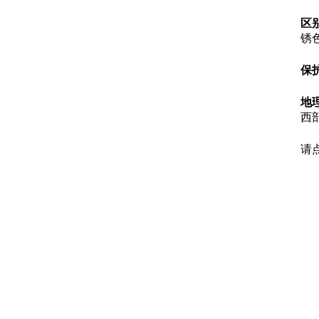
区
锈
保
地
西
请