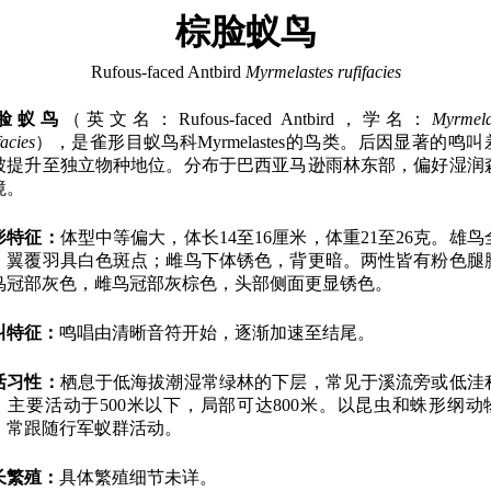
棕脸蚁鸟
Rufous-faced Antbird
Myrmelastes rufifacies
脸蚁鸟
（英文名：Rufous-faced Antbird，学名：
Myrmela
facies
），是雀形目蚁鸟科Myrmelastes的鸟类。后因显著的鸣叫
被提升至独立物种地位。分布于巴西亚马逊雨林东部，偏好湿润
境。
形特征：
体型中等偏大，体长14至16厘米，体重21至26克。雄鸟
，翼覆羽具白色斑点；雌鸟下体锈色，背更暗。两性皆有粉色腿
鸟冠部灰色，雌鸟冠部灰棕色，头部侧面更显锈色。
叫特征：
鸣唱由清晰音符开始，逐渐加速至结尾。
活习性：
栖息于低海拔潮湿常绿林的下层，常见于溪流旁或低洼
。主要活动于500米以下，局部可达800米。以昆虫和蛛形纲动
，常跟随行军蚁群活动。
长繁殖：
具体繁殖细节未详。