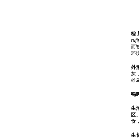
棕
rufi
而
环
外
灰
雄
鸣
生
区
食
生