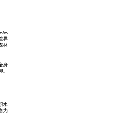
stes
差异
森林
全身
脚。
积水
物为