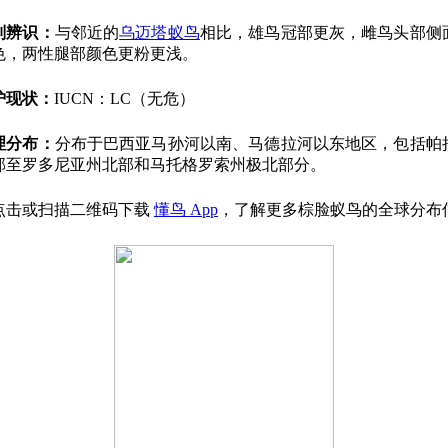
别辨识：
与邻近的
乌迈塔蚁鸟
相比，雄鸟冠部更灰，雌鸟头部侧
色，两性腿部颜色更粉更浅。
护现状：
IUCN：LC（无危）
理分布：
分布于巴西亚马孙河以南、马德拉河以东地区，包括帕
部至罗多尼亚州北部和马托格罗索州极北部分。
点击或扫描二维码下载
懂鸟 App
，了解更多棕脸蚁鸟的全球分布