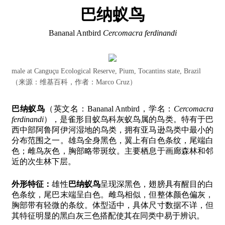
巴纳蚁鸟
Bananal Antbird
Cercomacra ferdinandi
male at Canguçu Ecological Reserve, Pium, Tocantins state, Brazil
（来源：维基百科，作者：Marco Cruz）
巴纳蚁鸟
（英文名：Bananal Antbird，学名：
Cercomacra
ferdinandi
），是雀形目蚁鸟科灰蚁鸟属的鸟类。特有于巴
西中部阿鲁阿伊河湿地的鸟类，拥有亚马逊鸟类中最小的
分布范围之一。雄鸟全身黑色，翼上有白色条纹，尾端白
色；雌鸟灰色，胸部略带斑纹。主要栖息于画廊森林和邻
近的次生林下层。
外形特征：
雄性
巴纳蚁鸟
呈现深黑色，翅膀具有醒目的白
色条纹，尾巴末端呈白色。雌鸟相似，但整体颜色偏灰，
胸部带有轻微的条纹。体型适中，具体尺寸数据不详，但
其特征明显的黑白灰三色搭配使其在同类中易于辨识。