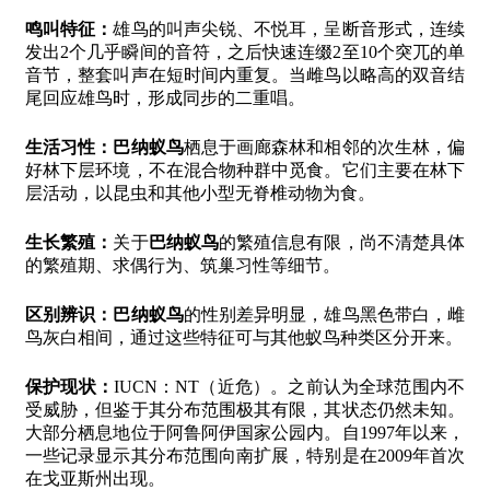
鸣叫特征：
雄鸟的叫声尖锐、不悦耳，呈断音形式，连续
发出2个几乎瞬间的音符，之后快速连缀2至10个突兀的单
音节，整套叫声在短时间内重复。当雌鸟以略高的双音结
尾回应雄鸟时，形成同步的二重唱。
生活习性：
巴纳蚁鸟
栖息于画廊森林和相邻的次生林，偏
好林下层环境，不在混合物种群中觅食。它们主要在林下
层活动，以昆虫和其他小型无脊椎动物为食。
生长繁殖：
关于
巴纳蚁鸟
的繁殖信息有限，尚不清楚具体
的繁殖期、求偶行为、筑巢习性等细节。
区别辨识：
巴纳蚁鸟
的性别差异明显，雄鸟黑色带白，雌
鸟灰白相间，通过这些特征可与其他蚁鸟种类区分开来。
保护现状：
IUCN：NT（近危）。之前认为全球范围内不
受威胁，但鉴于其分布范围极其有限，其状态仍然未知。
大部分栖息地位于阿鲁阿伊国家公园内。自1997年以来，
一些记录显示其分布范围向南扩展，特别是在2009年首次
在戈亚斯州出现。