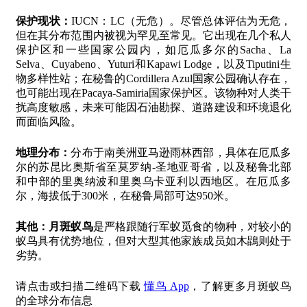
保护现状：
IUCN：LC（无危）。尽管总体评估为无危，
但在其分布范围内被视为罕见至常见。它出现在几个私人
保护区和一些国家公园内，如厄瓜多尔的Sacha、La
Selva、Cuyabeno、Yuturi和Kapawi Lodge，以及Tiputini生
物多样性站；在秘鲁的Cordillera Azul国家公园确认存在，
也可能出现在Pacaya-Samiria国家保护区。该物种对人类干
扰高度敏感，未来可能因石油勘探、道路建设和环境退化
而面临风险。
地理分布：
分布于南美洲亚马逊雨林西部，具体在厄瓜多
尔的苏昆比奥斯省至莫罗纳-圣地亚哥省，以及秘鲁北部
和中部的里奥纳波和里奥乌卡亚利以西地区。在厄瓜多
尔，海拔低于300米，在秘鲁局部可达950米。
其他：
月斑蚁鸟
是严格跟随行军蚁觅食的物种，对较小的
蚁鸟具有优势地位，但对大型其他家族成员如木鵾则处于
劣势。
请点击或扫描二维码下载
懂鸟 App
，了解更多月斑蚁鸟
的全球分布信息