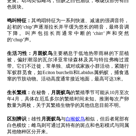
更黄。幼鸟类似雌鸟，但缺乏白色眉纹，喉咙仅部分有白
色斑块。
鸣叫特征：
其鸣唱特征为一系列快速、减速的强调音符，
起初的‘chip’声逐渐拉长并平缓为悠长的哨音，最终音调
下降。叫声包括长而通常中断的‘chirr’声和突然
的‘chup’声。
生活习性：
月斑蚁鸟
主要栖息于低地热带雨林的下层植
被，偏好潮湿的瓦尔泽亚常绿森林及其与特拉弗梅过渡
带。它们不迁徙，常单独、成对或家族小群活动，紧随行
军蚁群觅食，如Eciton burchelli和Labidus属蚂蚁，捕食逃
窜的节肢动物。活动高度通常接近地面，最高可达3米。
生长繁殖：
在秘鲁，
月斑蚁鸟
的繁殖季节可能从10月至次
年4月，具体在厄瓜多尔的繁殖时间未知。推测每次产卵
数量为两枚，关于其繁殖生物学的其他信息目前不明。
区别辨识：
雄性
月斑蚁鸟
与
白喉蚁鸟
相似，但后者尾部有
白色横纹；雌鸟则可通过其特有的斑点和色彩模式与同属
其他物种区分开来。