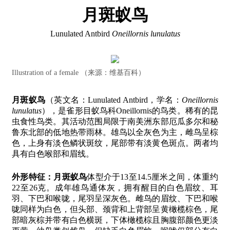
月斑蚁鸟
Lunulated Antbird
Oneillornis lunulatus
Illustration of a female （来源：维基百科）
月斑蚁鸟
（英文名：Lunulated Antbird，学名：
Oneillornis
lunulatus
），是雀形目蚁鸟科Oneillornis的鸟类。稀有的昆
虫食性鸟类。其活动范围局限于南美洲东部厄瓜多尔和秘
鲁东北部的低地热带雨林。雄鸟以全灰色为主，雌鸟呈棕
色，上身有淡色鳞状斑纹，尾部带有淡黄色斑点。两者均
具有白色喉部和眉线。
外形特征：
月斑蚁鸟
体型介于13至14.5厘米之间，体重约
22至26克。成年雄鸟通体灰，拥有醒目的白色眉纹、耳
羽、下巴和喉咙，尾羽呈深灰色。雌鸟的眉纹、下巴和喉
咙同样为白色，但头部、颈背和上背部呈黄橄榄棕色，尾
部暗灰棕并带有白色横斑，下体橄榄棕且胸腹部颜色更淡