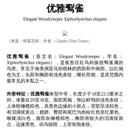
优雅䴕雀
Elegant Woodcreeper
Xiphorhynchus elegans
（来源：维基百科，作者：Cláudio Dias Timm）
优雅䴕雀
（英文名：Elegant Woodcreeper，学名：
Xiphorhynchus elegans
），是雀形目灶鸟科纵纹䴕雀属的
鸟类。常见于南美洲亚马孙雨林的西部和中南部。以红褐
色为主，头部和胸部有浅色条纹，嘴长而细，是其范围内
最常见的木鴷之一。
外形特征：
优雅䴕雀
体型中等，长度介于18至22.5厘米之
间，体重在29至38克。面部黑褐，饰以鲜明的淡色条纹；
上体暗橄榄棕色，具黑色边缘的小斑点；背部呈淡棕色，
有泪滴状斑点；翅膀、臀部和尾巴为肉桂红色至红栗色。
喉咙淡白色，腹部灰橄榄棕色，胸部有较大的泪滴状斑
点，边缘黑色。幼鸟较暗，上背有细条纹。