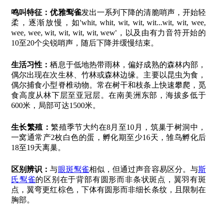
鸣叫特征：
优雅䴕雀
发出一系列下降的清脆哨声，开始轻
柔，逐渐放慢，如'whit, whit, wit, wit, wit...wit, wit, wee,
wee, wee, wit, wit, wit, wit, wew'，以及由有力音符开始的
10至20个尖锐哨声，随后下降并缓慢结束。
生活习性：
栖息于低地热带雨林，偏好成熟的森林内部，
偶尔出现在次生林、竹林或森林边缘。主要以昆虫为食，
偶尔捕食小型脊椎动物。常在树干和枝条上快速攀爬，觅
食高度从林下层至亚冠层。在南美洲东部，海拔多低于
600米，局部可达1500米。
生长繁殖：
繁殖季节大约在8月至10月，筑巢于树洞中，
一窝通常产2枚白色的蛋，孵化期至少16天，雏鸟孵化后
18至19天离巢。
区别辨识：
与
眼斑䴕雀
相似，但通过声音容易区分。与
斯
氏䴕雀
的区别在于背部有圆形而非条状斑点，翼羽有斑
点，翼弯更红棕色，下体有圆形而非细长条纹，且限制在
胸部。