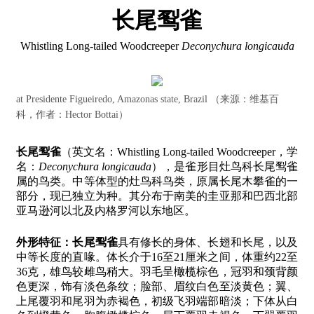
长尾䴕雀
Whistling Long-tailed Woodcreeper
Deconychura longicauda
at Presidente Figueiredo, Amazonas state, Brazil （来源：维基百
科，作者：Hector Bottai）
长尾䴕雀
（英文名：Whistling Long-tailed Woodcreeper，学
名：
Deconychura longicauda
），是雀形目灶鸟科长尾䴕雀
属的鸟类。中等体型的灶鸟科鸟类，原属长尾木攀雀的一
部分，现已独立为种。其分布于南美的圭亚那和巴西北部
亚马逊河以北及内格罗河以东地区。
外形特征：
长尾䴕雀
具有修长的身体、长翅和长尾，以及
中等长度的直喙。体长介于16至21厘米之间，体重约22至
36克，雄鸟较雌鸟稍大。羽毛呈橄榄棕色，冠羽和颈背颜
色更深，饰有淡色条纹；脸部、眉纹白色至淡黄色；翼、
上尾覆羽和尾羽为赤褐色，初级飞羽端部暗淡；下体从白