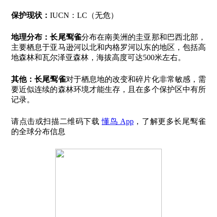
保护现状：
IUCN：LC（无危）
地理分布：
长尾䴕雀
分布在南美洲的圭亚那和巴西北部，
主要栖息于亚马逊河以北和内格罗河以东的地区，包括高
地森林和瓦尔泽亚森林，海拔高度可达500米左右。
其他：
长尾䴕雀
对于栖息地的改变和碎片化非常敏感，需
要近似连续的森林环境才能生存，且在多个保护区中有所
记录。
请点击或扫描二维码下载
懂鸟 App
，了解更多长尾䴕雀
的全球分布信息