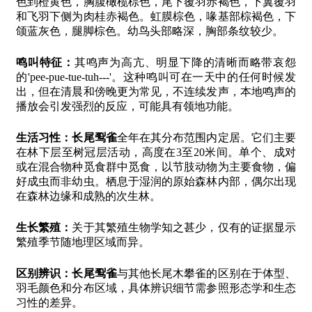
色到橙黄色，胸腹橄榄棕色，尾下覆羽赤褐色，下翼覆羽
和飞羽下侧为肉桂赤褐色。虹膜棕色，喙基部棕褐色，下
颌蓝灰色，腿脚棕色。幼鸟头部略深，胸部条纹较少。
鸣叫特征：
其鸣声为高亢、明显下降的清晰而略带哀怨
的'pee-pue-tue-tuh---'。这种鸣叫可在一天中的任何时候发
出，但在清晨和傍晚更为常见，不连续发声，本地鸣声的
播放会引发强烈的反应，可能具有领地功能。
生活习性：
长尾䴕雀
全年在其分布范围内定居。它们主要
在林下层至树冠层活动，高度在3至20米间。单个、成对
或在混合物种觅食群中觅食，以节肢动物为主要食物，偏
好成虫而非幼虫。栖息于湿润的原始森林内部，偶尔出现
在森林边缘和成熟的次生林。
生长繁殖：
关于其繁殖生物学知之甚少，仅有的证据显示
繁殖季节随地理区域而异。
区别辨识：
长尾䴕雀
与其他长尾木攀雀的区别在于体型、
羽毛颜色和分布区域，具体辨识细节需参照形态学和生态
习性的差异。