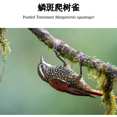
鳞斑爬树雀
Pearled Treerunner
Margarornis squamiger