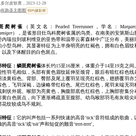
多尔皮钦查，2023-12-28
)
疾跑圣主图图
特约摄影师
斑爬树雀
（英文名：Pearled Treerunner，学名：
Margaro
amiger
），是雀形目灶鸟科爬树雀属的鸟类。在南美的安第斯山
委内瑞拉到玻利维亚的亚热带和温带云雾森林中广泛分布，美丽
的小型鸟种。其显著特征为上半身明亮的红褐色，拥有白色眉纹
，以及下体醒目的白色斑点。
形特征：
鳞斑爬树雀
体长约15至16厘米，体重介于14至19克之间
两性羽毛相似，头部有黄色眉纹延伸至颈背，眼后有暗红棕色线
羽淡黄棕色。背部、臀部及尾上覆羽呈现亮红棕色，翅膀覆羽亦
棕色，飞羽深褐，边缘略带红棕色。尾巴红棕色，尾羽末端无羽
成刺状外观。喉部为亮黄色，胸腹部底色红棕色，上胸部密集分
形黄白色斑点，向下逐渐稀疏直至腹部。幼鸟喉部羽毛有灰暗尖
部花纹较成鸟不规则。
叫特征：
它的叫声包括一系列快速的高音‘tick’音符组成的歌曲，
的高音‘tick’或‘tsit’声和短促的颤音‘trrrt-trrrt’。