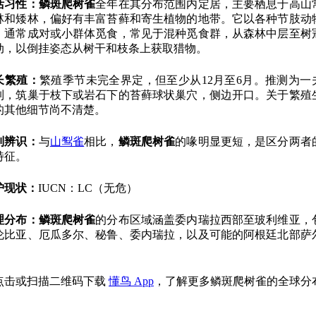
活习性：
鳞斑爬树雀
全年在其分布范围内定居，主要栖息于高山
林和矮林，偏好有丰富苔藓和寄生植物的地带。它以各种节肢动
，通常成对或小群体觅食，常见于混种觅食群，从森林中层至树
动，以倒挂姿态从树干和枝条上获取猎物。
长繁殖：
繁殖季节未完全界定，但至少从12月至6月。推测为一
制，筑巢于枝下或岩石下的苔藓球状巢穴，侧边开口。关于繁殖
的其他细节尚不清楚。
别辨识：
与
山䴕雀
相比，
鳞斑爬树雀
的喙明显更短，是区分两者
特征。
护现状：
IUCN：LC（无危）
理分布：
鳞斑爬树雀
的分布区域涵盖委内瑞拉西部至玻利维亚，
伦比亚、厄瓜多尔、秘鲁、委内瑞拉，以及可能的阿根廷北部萨
。
点击或扫描二维码下载
懂鸟 App
，了解更多鳞斑爬树雀的全球分