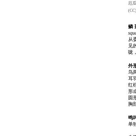
厄瓜
(CC
鳞
squ
从
见
咙
外
鸟
耳
红
形
圆
胸
鸣
单独