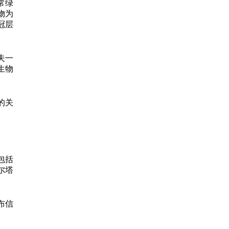
常绿
物为
冠层
夫一
生物
的关
包括
尔塔
布信