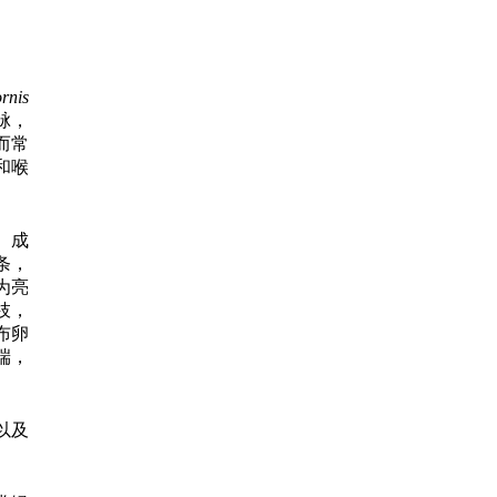
rnis
脉，
而常
和喉
。成
条，
为亮
枝，
布卵
端，
以及