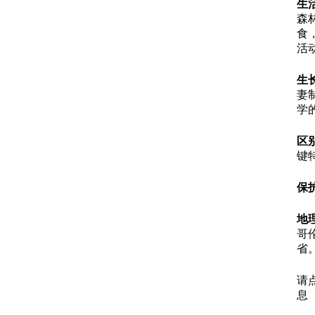
生
森
食
活
生
妻
学
区
键
保
地
哥
省
请
息