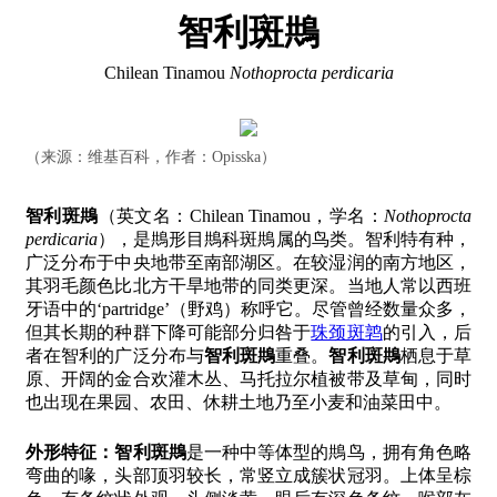
智利斑䳍
Chilean Tinamou
Nothoprocta perdicaria
（来源：维基百科，作者：Opisska）
智利斑䳍
（英文名：Chilean Tinamou，学名：
Nothoprocta
perdicaria
），是䳍形目䳍科斑䳍属的鸟类。智利特有种，
广泛分布于中央地带至南部湖区。在较湿润的南方地区，
其羽毛颜色比北方干旱地带的同类更深。当地人常以西班
牙语中的‘partridge’（野鸡）称呼它。尽管曾经数量众多，
但其长期的种群下降可能部分归咎于
珠颈斑鹑
的引入，后
者在智利的广泛分布与
智利斑䳍
重叠。
智利斑䳍
栖息于草
原、开阔的金合欢灌木丛、马托拉尔植被带及草甸，同时
也出现在果园、农田、休耕土地乃至小麦和油菜田中。
外形特征：
智利斑䳍
是一种中等体型的䳍鸟，拥有角色略
弯曲的喙，头部顶羽较长，常竖立成簇状冠羽。上体呈棕