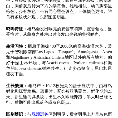
色，有条纹状外观，头侧淡黄，眼后有深色条纹，喉部灰
白，胸前灰后转为下方的淡黄色。雄雌相似，幼鸟胸部呈
棕色，少有灰色，带有同心黑色斑点，下体颜色更深。雏
鸟有条纹状外观，头部图案明显。
鸣叫特征：
雄鸟会发出响亮的双音节哨声，宣告领地，当
受惊时，从藏身之处冲出时会发出尖锐的警报哨声。
生活习性：
栖息于海拔400至2000米的高海拔灌木丛，常
见于智利除南部Los Lagos、Tarapacá、Antofagasta、Aisén
和Magallanes y Antarctica Chilena地区以外的所有地方。偏
好干燥山林环境，与Acacia caven、Porlieria chilensis和濒
危的Jubaea chilensis树种共生。行走姿态挺立，尾巴和尾
覆羽下垂。
生长繁殖：
雌鸟产下10-12枚光亮的蛋于浅坑中，由雄鸟
孵化和抚育幼鸟。离巢时，蛋会被羽毛覆盖。孵化期约21
天。新生雏鸟具条纹，出生不久即能奔跑，半大时已能飞
行。后期可能出现蓝色或灰色斑点。
区别辨识：
与
珠颈斑鹑
区别明显，后者羽毛上方呈灰色而