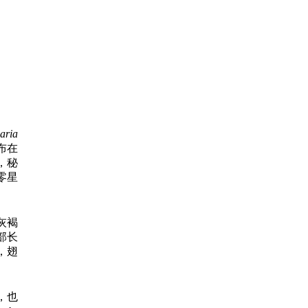
aria
布在
，秘
零星
身灰褐
部长
，翅
’，也