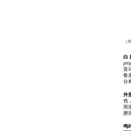
（来
白
pro
亚
鲁
分
外
色
而
膀
鸣