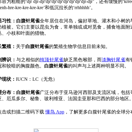
为粗糙的‘djr djr-djr'djr'djr'djr'djr'djr'djr'djr-djr’，还有缓慢的‘krre
eenh-hre-kre-kre-kre-kre’和低沉拉长的‘rrhhhhh’。
活习性：
白腹针尾雀
全年居住在河岛，偏好草地、灌木和小树的
功植被。它们主要以昆虫为食，常单独或成对觅食，捕食地面附
丛、小枝和叶面的猎物。
长繁殖：
关于
白腹针尾雀
的繁殖生物学信息目前未知。
别辨识：
与之相似的
纯顶针尾雀
缺乏黑色喉部，而
淡胸针尾雀
有
冠和较暗的胸腹颜色。
白腹针尾雀
的叫声与上述两种明显不同。
护现状：
IUCN：LC（无危）
理分布：
白腹针尾雀
广泛分布于亚马逊河西部及支流区域，包括
亚、厄瓜多尔、秘鲁、玻利维亚、法国圭亚那和巴西的部分地区
点击或扫描二维码下载
懂鸟 App
，了解更多白腹针尾雀的全球分