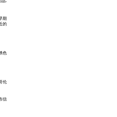
enh-
早期
近的
锈色
哥伦
。
布信