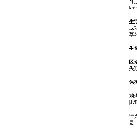
可形容
krr
生
成
草
生
区
头
保
地
比
请
息