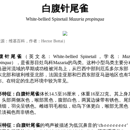
白腹针尾雀
White-bellied Spinetail
Mazaria propinqua
源：维基百科，作者：Hector Bottai）
腹针尾雀
（英文名：White-bellied Spinetail，学名：
Maz
pinqua
），是雀形目灶鸟科Mazaria的鸟类。这种小型鸟类主要分
马逊河流域的早期成功植被河岛上，从巴西中部到厄瓜多尔东部
东北部和玻利维亚北部，法国圭亚那和巴西东部亚马逊地区也有
布。在特定的生态环境中较为常见。
形特征：
白腹针尾雀
体长14.5至16厘米，体重16至22克。其上
，头部两侧灰色，喉部黑色，腹部白色，两翼边缘带有锈色。尾
渐细，羽尖呈锈色。雌雄羽毛相似，幼鸟下体更白，喉部无黑色
呈淡褐色而非锈色。
叫特征：
白腹针尾雀
的鸣声被描述为低沉鼻音的‘ch-r-r-r-r-r-r-r-r