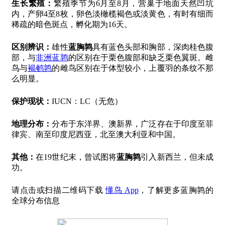
生长繁殖：
繁殖季节为6月至8月，营巢于地面天然凹坑
内，产卵4至8枚，卵色淡橄榄褐色或淡黄色，有时有细而
稀疏的暗色斑点，孵化期为16天。
区别辨识：
雄性
蓝胸鹑
具有蓝色头部和胸部，深肉桂色腹
部，与
非洲蓝鹑
的区别在于栗色腹部和缺乏栗色翼斑。雌
鸟与
褐鹌鹑
的雌鸟区别在于体型较小，上覆羽的条纹不那
么明显。
保护现状：
IUCN：LC（无危）
地理分布：
分布于东洋界、澳新界，广泛存在于印度至菲
律宾、南至印度尼西亚，北至澳大利亚和中国。
其他：
在19世纪末，曾试图将
蓝胸鹑
引入新西兰，但未成
功。
请点击或扫描二维码下载
懂鸟 App
，了解更多蓝胸鹑的
全球分布信息