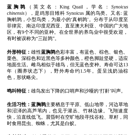
蓝胸鹑
（英文名：King Quail，学名：
Synoicus
chinensis
），是鸡形目雉科 Synoicus 属的鸟类。又名: 蓝
胸鹌鹑，小型鸟类，为最小的‘真鹌鹑’。分布于从印度至
菲律宾、南达印度尼西亚、直至澳大利亚、中国的广大地
区，有9个不同的亚种。在全世界的养鸟业中很受欢迎，
有时被误称为“三趾鹑”。
外形特征：
雄性
蓝胸鹑
色彩丰富，有蓝色、棕色、银色、
栗色、深棕色和近黑色等多种颜色，橙色脚趾坚硬，适应
地面生活。雌鸟相似于雄鸟，但无蓝色变种。寿命可达13
年（圈养状态下），野外寿命约1.5年。蛋呈浅奶油棕
色，形状略尖。
鸣叫特征：
雄鸟发出下降的口哨声和沙哑的‘打鼾’叫声。
生活习性：
蓝胸鹑
主要栖息于平原、低山地带，河边草地
和沼泽的高芦苇内，也见于灌丛、竹林边缘。飞翔速度
快，沿直线低飞。晨昏时在空旷地段寻找谷粒、草籽，同
时食用昆虫、蜘蛛，尤其是白蚁。