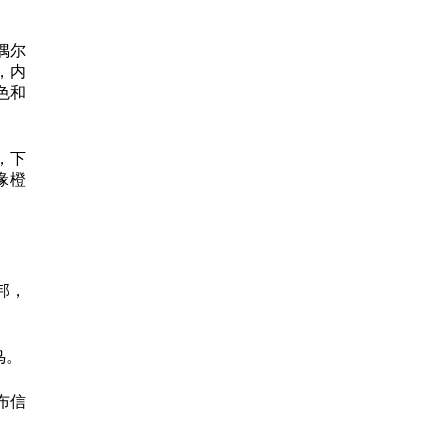
偶尔
，内
色和
，下
喙橙
邦，
鸟。
布信