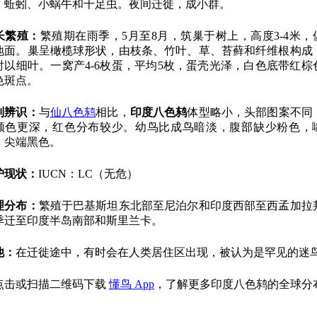
、蚯蚓、小蜗牛和千足虫。夜间迁徙，成小群。
长繁殖：
繁殖期在雨季，5月至8月，筑巢于树上，高度3-4米，
地面。巢呈橄榄球形状，由枝条、竹叶、草、苔藓和纤维根构成
衬以细叶。一窝产4-6枚蛋，平均5枚，蛋壳光泽，白色底带红棕
色斑点。
别辨识：
与
仙八色鸫
相比，
印度八色鸫
体型略小，头部图案不同
颜色更深，红色分布较少。幼鸟比成鸟暗淡，腹部缺少粉色，
，尖端黑色。
护现状：
IUCN：LC（无危）
理分布：
繁殖于巴基斯坦东北部至尼泊尔和印度西部至西孟加拉
季迁至印度半岛南部和斯里兰卡。
他：
在迁徙途中，有时会在人类居住区出现，被认为是罕见的迷
点击或扫描二维码下载
懂鸟 App
，了解更多印度八色鸫的全球分