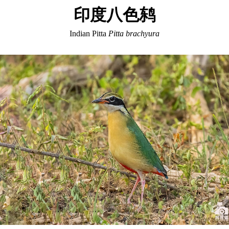
印度八色鸫
Indian Pitta
Pitta brachyura