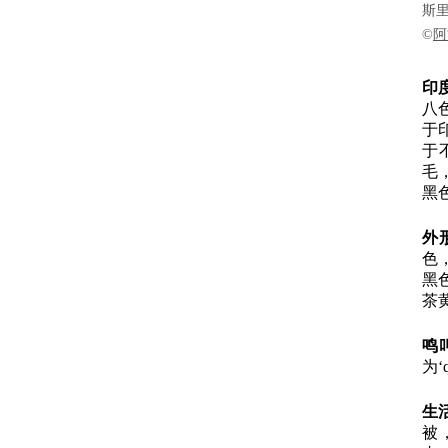
斯里兰
©
阿
印
八
于
于
毛
黑
外
色
黑
茶
鸣
为‘
生
被