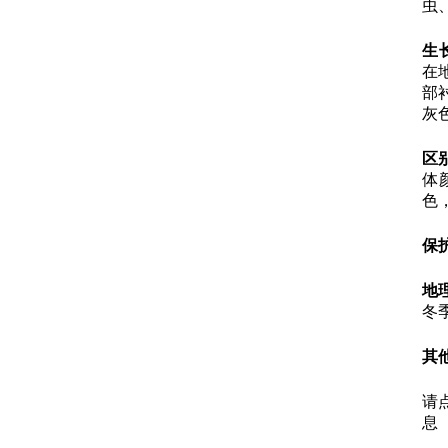
虫
生
在
部
灰
区
体
色
保
地
冬
其
请
息