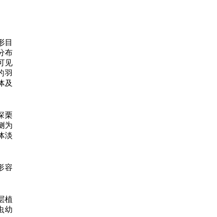
形目
分布
可见
的羽
体及
深栗
侧为
体淡
形容
层植
虫幼