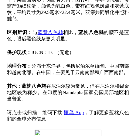
窝产3至5枚蛋，颜色为乳白色，带有红褐色斑点和灰紫底
纹，平均尺寸为29.5毫米×22.4毫米。双亲共同孵化并照料
雏鸟。
区别辨识：
与
蓝背八色鸫
相比，
蓝枕八色鸫
的腰不是蓝
色，眼后黑色线条更为明显。
保护现状：
IUCN：LC（无危）
地理分布：
分布于东洋界，包括尼泊尔至缅甸、中国南部
和越南北部。在中国，主要见于云南南部和广西西南部。
其他：
蓝枕八色鸫
在尼泊尔较为常见，但在尼泊尔和锡金
地区较为稀少。在印度的Namdapha国家公园局部地区相
当普遍。
请点击或扫描二维码下载
懂鸟 App
，了解更多蓝枕八色
鸫的全球分布信息