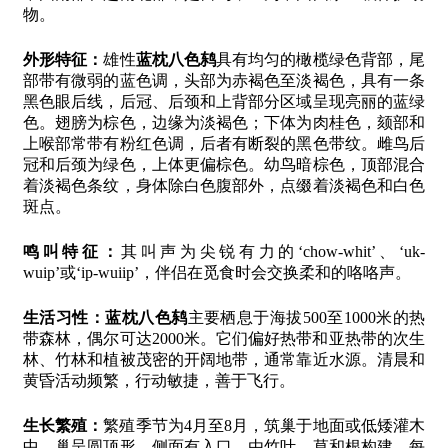
物。
外形特征：
雄性
蓝枕八色鸫
具有均匀的橄榄绿色背部，尾
部带有微弱的蓝色调，头部为赤褐色至淡褐色，具有一条
黑色眼后线，后冠、后颈和上背部分区域呈现亮丽的蓝绿
色。翅膀为棕色，边缘为淡褐色；下体为肉桂色，颏部和
上喉部常带有粉红色调，后者有断裂的黑色带纹。雌鸟后
冠和后颈为绿色，上体更偏棕色。幼鸟暗棕色，顶部混合
着淡褐色条纹，身体除白色腹部外，点缀着淡褐色和白色
斑点。
鸣叫特征：
其叫声为尖锐有力的‘chow-whit’、‘uk-
wuip’或‘ip-wuiip’，伴侣在觅食时会交换柔和的咯咯声。
生活习性：
蓝枕八色鸫
主要栖息于海拔500至1000米的热
带森林，偶尔可达2000米。它们偏好热带和亚热带的次生
林、竹林和植被茂密的开阔地带，通常靠近水源。清晨和
黄昏活动频繁，行动敏捷，善于飞行。
生长繁殖：
繁殖季节为4月至8月，筑巢于地面或低矮灌木
中，巢呈圆顶形，侧面有入口，由竹叶、草和根构建。每