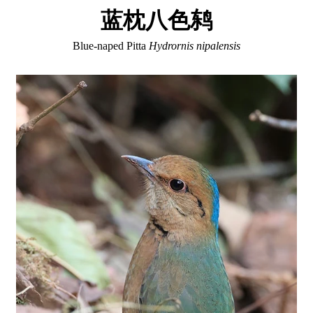
蓝枕八色鸫
Blue-naped Pitta
Hydrornis nipalensis