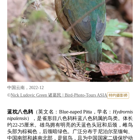
中国云南，2022-12
©
Nick Ludovic Green 诸葛民 | Bird-Photo-Tours ASIA
特约摄影师
蓝枕八色鸫
（英文名：Blue-naped Pitta，学名：
Hydrornis
nipalensis
），是雀形目八色鸫科蓝八色鸫属的鸟类。体长
约22-25厘米。雄鸟拥有明亮的天蓝色头冠和后颈，雌鸟
头部为棕褐色，后颈暗绿色。广泛分布于尼泊尔至缅甸、
中国南部和越南北部，是留鸟，且为中国国家二级保护动