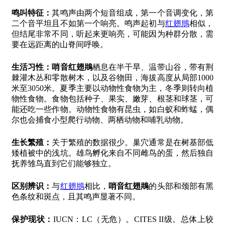
鸣叫特征：
其鸣声由两个短音组成，第一个音调变化，第
二个音平坦且不如第一个响亮。鸣声起初与
红翅䳍
相似，
但结尾非常不同，听起来更响亮，可能因为种群分散，需
要在远距离的山脊间呼唤。
生活习性：
哨音红翅䳍
栖息在半干旱、温带山谷，带有荆
棘灌木丛和零散树木，以及谷物田，海拔高度从局部1000
米至3050米。夏季主要以动物性食物为主，冬季则转向植
物性食物。食物包括种子、果实、嫩芽、根茎和球茎，可
能还吃一些作物。动物性食物有昆虫，如白蚁和蚱蜢，偶
尔也会捕食小型爬行动物、两栖动物和哺乳动物。
生长繁殖：
关于繁殖的数据很少。巢穴通常是在树基部低
矮植被中的浅坑。雄鸟孵化来自不同雌鸟的蛋，然后独自
抚养雏鸟直到它们能够独立。
区别辨识：
与
红翅䳍
相比，
哨音红翅䳍
的头部和颈部有黑
色条纹和斑点，且其鸣声显著不同。
保护现状：
IUCN：LC（无危）。CITES II级。总体上较