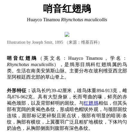
哨音红翅䳍
Huayco Tinamou
Rhynchotus maculicollis
Illustration by Joseph Smit, 1895 （来源：维基百科）
哨音红翅䳍
（英文名：Huayco Tinamou，学名：
Rhynchotus maculicollis
），是䳍形目䳍科红翅䳍属的鸟
类。生活在南美安第斯山脉。主要分布在玻利维亚西北部
至阿根廷西北部的草山脊上。
外形特征：
该鸟长约39-42厘米，雄鸟体重894-913克，雌
鸟876-962克。具有大型身躯，长而弯曲的喙，鲜亮的赤
褐色颈部，以及背部鲜明的斑纹。与
红翅䳍
相似，但其头
部有宽阔的黄褐色条纹，形成暗色帽状外观，与颈部斑纹
连续，面部标记更碎裂且斑点状，颈部有明显的暗斑/条
纹，胸部有横纹，上翼覆羽广泛且粗犷地横纹，下体均匀
奶油色，从胸部侧面到腹部有深色条纹。