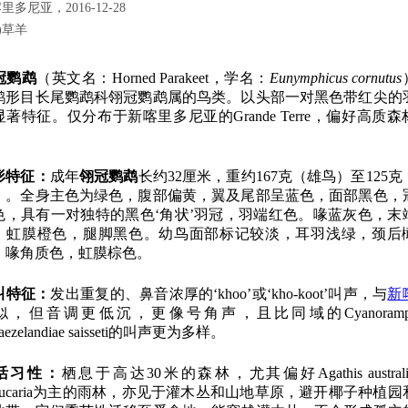
里多尼亚，2016-12-28
)
草羊
冠鹦鹉
（英文名：Horned Parakeet，学名：
Eunymphicus cornutus
鹦形目长尾鹦鹉科翎冠鹦鹉属的鸟类。以头部一对黑色带红尖的
显著特征。仅分布于新喀里多尼亚的Grande Terre，偏好高质森
。
形特征：
成年
翎冠鹦鹉
长约32厘米，重约167克（雄鸟）至125克
）。全身主色为绿色，腹部偏黄，翼及尾部呈蓝色，面部黑色，
色，具有一对独特的黑色‘角状’羽冠，羽端红色。喙蓝灰色，末
，虹膜橙色，腿脚黑色。幼鸟面部标记较淡，耳羽浅绿，颈后
，喙角质色，虹膜棕色。
叫特征：
发出重复的、鼻音浓厚的‘khoo’或‘kho-koot’叫声，与
新
似，但音调更低沉，更像号角声，且比同域的Cyanoramph
vaezelandiae saisseti的叫声更为多样。
活习性：
栖息于高达30米的森林，尤其偏好Agathis austral
raucaria为主的雨林，亦见于灌木丛和山地草原，避开椰子种植园