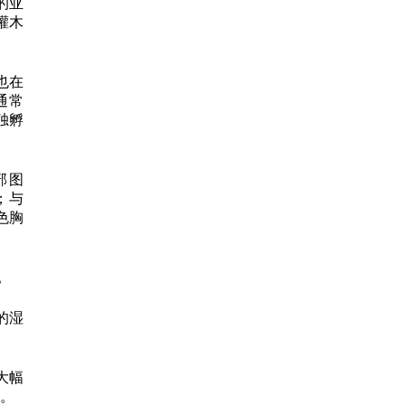
的亚
灌木
也在
通常
独孵
头部图
；与
红色胸
。
壤的湿
大幅
体。