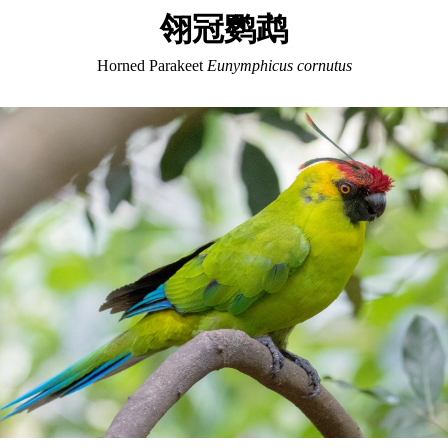
翎冠鹦鹉
Horned Parakeet
Eunymphicus cornutus