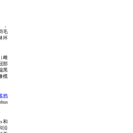
），
羽毛
林环
（雌
冠部
端黑
橄榄
喀鸦
us
is和
和沿