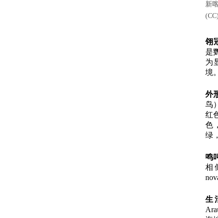
新喀
(CC
翎
是
为
境
外
鸟
红
色
绿
鸣
相
no
生
A