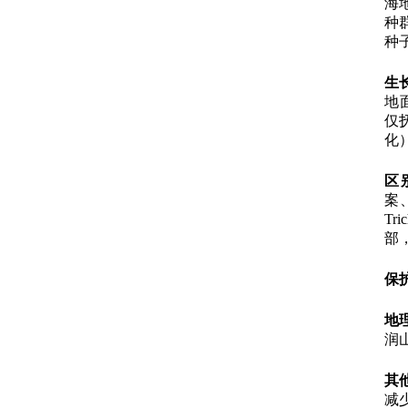
海
种
种子为
生
地
仅
化
区
案
Tr
部
保
地
润
其
减少