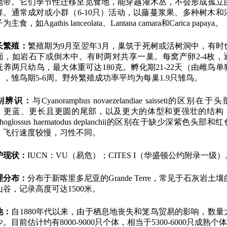
地带。它们季节性迁移至觅食地，能穿越灌木丛，不会形成孤立
群。通常成对或小群（6-10只）活动，以藤蔓浆果、多种树木和
主食，如Agathis lanceolata、Lantana camara和Carica papaya。
长繁殖：
繁殖期为9月至翌年3月，巢筑于死树或活树洞中，有时
面，如岩石下或倒木中。有时两对共享一巢。每窝产卵2-4枚，
抚养两只幼鸟，最大体重可达180克。孵化期21-22天（由雌鸟单
），雏鸟期5-6周。野外繁殖成功率平均为每巢1.9只雏鸟。
别辨识：
与Cyanoramphus novaezelandiae saisseti的区别在于
、更蓝、更长且更圆的尾部，以及更大的体型和更强壮的结构
ichoglossus haematodus deplanchii的区别在于缺少深紫色头部和
，飞行速度较慢，习性不同。
护现状：
IUCN：VU（易危）；CITES I（华盛顿公约附录一级）
理分布：
分布于新喀里多尼亚的Grande Terre，常见于石灰岩土
山谷，记录高度可达1500米。
他：
自1880年代以来，由于栖息地丧失和笼鸟贸易的影响，数量
。目前估计约有8000-9000只个体，相当于5300-6000只成熟个