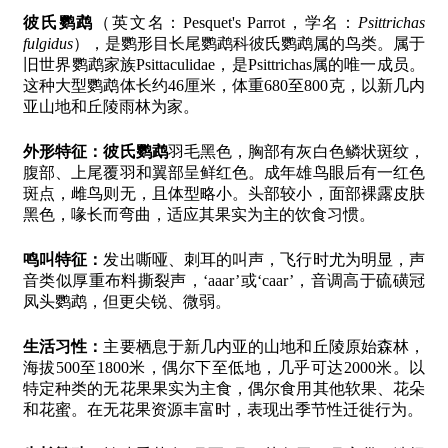
彼氏鹦鹉
（英文名：Pesquet's Parrot，学名：
Psittrichas
fulgidus
），是鹦形目长尾鹦鹉科彼氏鹦鹉属的鸟类。属于
旧世界鹦鹉家族Psittaculidae，是Psittrichas属的唯一成员。
这种大型鹦鹉体长约46厘米，体重680至800克，以新几内
亚山地和丘陵雨林为家。
外形特征：
彼氏鹦鹉
羽毛黑色，胸部有灰白色鳞状斑纹，
腹部、上尾覆羽和翼部呈鲜红色。成年雄鸟眼后有一红色
斑点，雌鸟则无，且体型略小。头部较小，面部裸露皮肤
黑色，喙长而弯曲，适应其果实为主的饮食习惯。
鸣叫特征：
发出嘶哑、刺耳的叫声，飞行时尤为明显，声
音类似厚重布料撕裂声，‘aaar’或‘caar’，音调高于硫磺冠
凤头鹦鹉，但更尖锐、微弱。
生活习性：
主要栖息于新几内亚的山地和丘陵原始森林，
海拔500至1800米，偶尔下至低地，几乎可达2000米。以
特定种类的无花果果实为主食，偶尔食用其他软果、花朵
和花蜜。在无花果资源丰富时，表现出季节性迁徙行为。