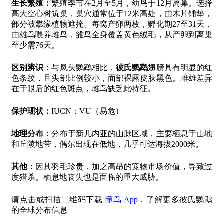
生长繁殖：
繁殖季节在2月至5月，幼鸟于12月离巢。选择
高大空心树筑巢，巢穴通常位于12米高处，由木片铺垫，
部分被攀缘植物遮掩。每窝产卵两枚，孵化期27至31天，
由雄鸟喂养雌鸟，雏鸟全身覆盖黄色绒毛，从产卵到离巢
至少需76天。
区别辨识：
与凤头鹦鹉相比，
彼氏鹦鹉
翅膀具有明显的红
色条纹，且头部比例较小，面部裸露皮肤黑色。雌雄差异
在于眼后的红色斑点，雌鸟缺乏此特征。
保护现状：
IUCN：VU（易危）
地理分布：
分布于新几内亚的山脉区域，主要栖息于山地
和丘陵地带，偶尔出现在低地，几乎可达海拔2000米。
其他：
因其羽毛珍贵，加之高昂的宠物市场价值，导致过
度猎杀。栖息地丧失也是面临的重大威胁。
请点击或扫描二维码下载
懂鸟 App
，了解更多彼氏鹦鹉
的全球分布信息