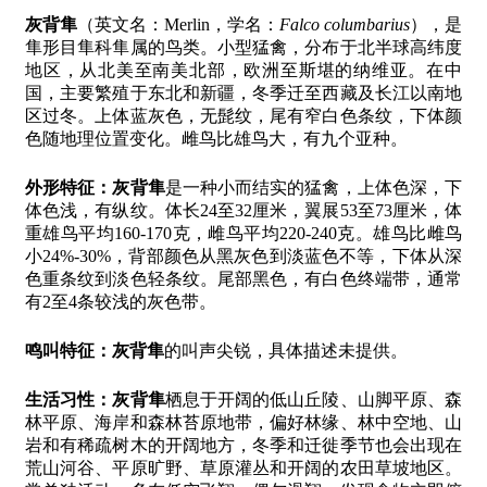
灰背隼
（英文名：Merlin，学名：
Falco columbarius
），是
隼形目隼科隼属的鸟类。小型猛禽，分布于北半球高纬度
地区，从北美至南美北部，欧洲至斯堪的纳维亚。在中
国，主要繁殖于东北和新疆，冬季迁至西藏及长江以南地
区过冬。上体蓝灰色，无髭纹，尾有窄白色条纹，下体颜
色随地理位置变化。雌鸟比雄鸟大，有九个亚种。
外形特征：
灰背隼
是一种小而结实的猛禽，上体色深，下
体色浅，有纵纹。体长24至32厘米，翼展53至73厘米，体
重雄鸟平均160-170克，雌鸟平均220-240克。雄鸟比雌鸟
小24%-30%，背部颜色从黑灰色到淡蓝色不等，下体从深
色重条纹到淡色轻条纹。尾部黑色，有白色终端带，通常
有2至4条较浅的灰色带。
鸣叫特征：
灰背隼
的叫声尖锐，具体描述未提供。
生活习性：
灰背隼
栖息于开阔的低山丘陵、山脚平原、森
林平原、海岸和森林苔原地带，偏好林缘、林中空地、山
岩和有稀疏树木的开阔地方，冬季和迁徙季节也会出现在
荒山河谷、平原旷野、草原灌丛和开阔的农田草坡地区。