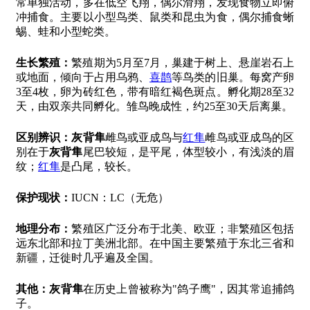
常单独活动，多在低空飞翔，偶尔滑翔，发现食物立即俯
冲捕食。主要以小型鸟类、鼠类和昆虫为食，偶尔捕食蜥
蜴、蛙和小型蛇类。
生长繁殖：
繁殖期为5月至7月，巢建于树上、悬崖岩石上
或地面，倾向于占用乌鸦、
喜鹊
等鸟类的旧巢。每窝产卵
3至4枚，卵为砖红色，带有暗红褐色斑点。孵化期28至32
天，由双亲共同孵化。雏鸟晚成性，约25至30天后离巢。
区别辨识：
灰背隼
雌鸟或亚成鸟与
红隼
雌鸟或亚成鸟的区
别在于
灰背隼
尾巴较短，是平尾，体型较小，有浅淡的眉
纹；
红隼
是凸尾，较长。
保护现状：
IUCN：LC（无危）
地理分布：
繁殖区广泛分布于北美、欧亚；非繁殖区包括
远东北部和拉丁美洲北部。在中国主要繁殖于东北三省和
新疆，迁徙时几乎遍及全国。
其他：
灰背隼
在历史上曾被称为"鸽子鹰"，因其常追捕鸽
子。