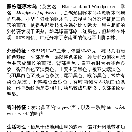
黑棕斑啄木鸟
（英文名：Black-and-buff Woodpecker，学
名：
Meiglyptes jugularis
），是䴕形目啄木鸟科斑啄木鸟属
的鸟类。小型而健壮的啄木鸟，最显著的外部特征是三角
形的顶冠，使得头部看起来在远处比实际大。黑白相间的
独特斑纹易于识别。雄鸟喙基部略带红褐色，但雌雄在外
观上非常相似。广泛分布于东南亚的低地至山脚森林。
外形特征：
体型约17-22厘米，体重50-57克。雄鸟具有暗
红色颊纹，头部黑色，饰以淡色条纹，颈后和颈侧羽毛黑
色并形成细长的顶冠。背部黑色，肩羽有时带有淡色条
纹，臀部白色至淡黄色。上翼主要黑色，覆羽尖端淡色，
飞羽具白色至淡黄色条纹，尾羽黑色。喉部黑色，常饰有
淡色条纹，下体黑色至棕色，有时两侧有2-3条白色条
纹。雌鸟颊纹为黑黄相间，幼鸟较成鸟暗淡，头部条纹更
明显。
鸣叫特征：
发出鼻音的‘ki-yew’声，以及一系列‘tititi-wéek
week week’的叫声。
生活习性：
栖息于低地到山脚的森林，偏好开阔地带和边