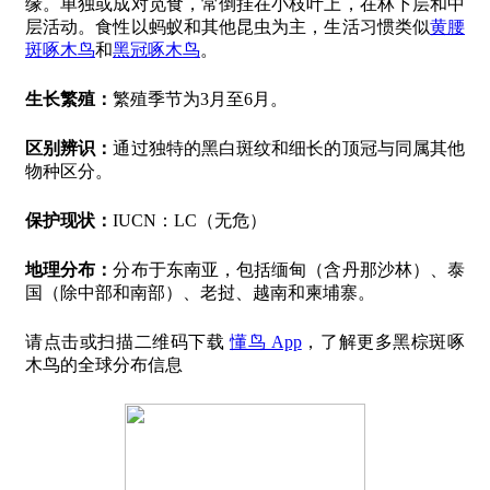
缘。单独或成对觅食，常倒挂在小枝叶上，在林下层和中
层活动。食性以蚂蚁和其他昆虫为主，生活习惯类似
黄腰
斑啄木鸟
和
黑冠啄木鸟
。
生长繁殖：
繁殖季节为3月至6月。
区别辨识：
通过独特的黑白斑纹和细长的顶冠与同属其他
物种区分。
保护现状：
IUCN：LC（无危）
地理分布：
分布于东南亚，包括缅甸（含丹那沙林）、泰
国（除中部和南部）、老挝、越南和柬埔寨。
请点击或扫描二维码下载
懂鸟 App
，了解更多黑棕斑啄
木鸟的全球分布信息