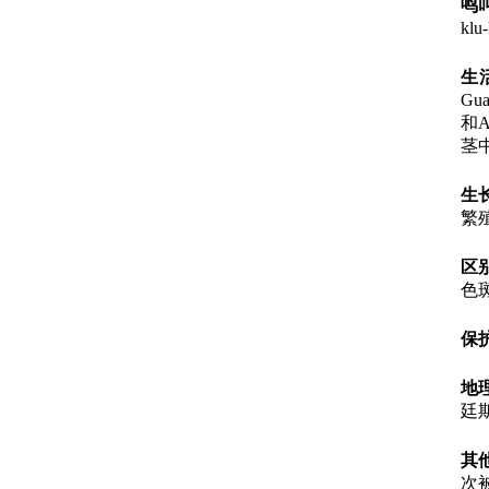
鸣
klu
生
Gu
和A
茎
生
繁
区
色
保
地
廷
其
次