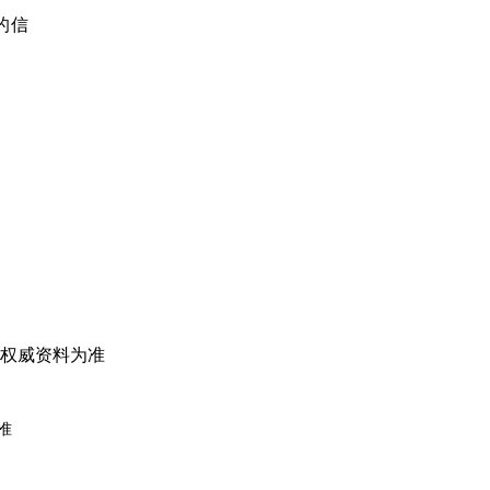
的信
权威资料为准
准