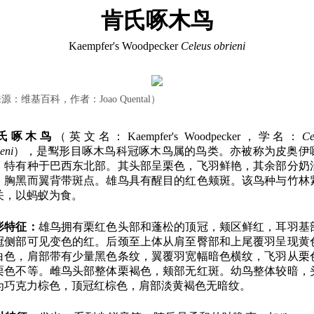
肯氏啄木鸟
Kaempfer's Woodpecker
Celeus obrieni
源：维基百科，作者：Joao Quental）
氏啄木鸟
（英文名：Kaempfer's Woodpecker，学名：
Ce
eni
），是䴕形目啄木鸟科冠啄木鸟属的鸟类。亦被称为皮奥伊
，特有种于巴西东北部。其头部呈栗色，飞羽鲜艳，其余部分奶
，胸黑而翼背带斑点。雄鸟具有醒目的红色颊斑。该鸟种与竹林
关，以蚂蚁为食。
形特征：
雄鸟拥有栗红色头部和蓬松的顶冠，颊区鲜红，耳羽基
冠侧部可见变色的红。后颈至上体从肩至臀部和上尾覆羽呈现黄
白色，肩部带有少量黑色条纹，翼覆羽宽幅暗色横纹，飞羽从栗
栗色不等。雌鸟头部整体栗褐色，颊部无红斑。幼鸟整体较暗，
为巧克力棕色，顶冠红棕色，肩部淡黄褐色无暗纹。