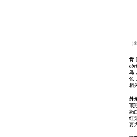
（来
肯
obri
鸟
色
相
外
顶
奶
红
要