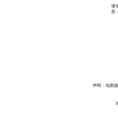
请
息
声明：鸟类描