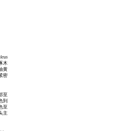
leus
啄木
油黄
紧密
部至
色到
色至
头主