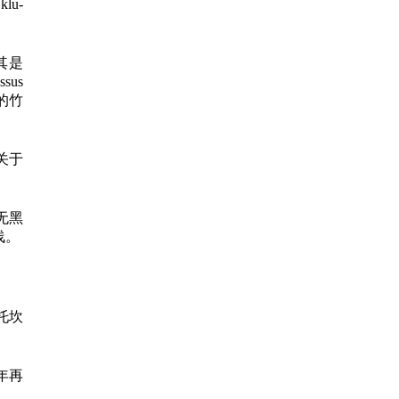
lu-
其是
sus
枯的竹
关于
无黑
浅。
托坎
年再