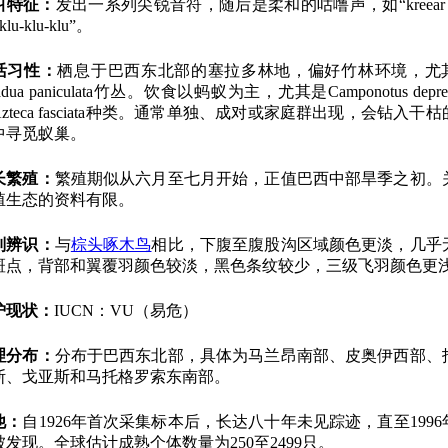
叫特征：
发出一系列尖锐音符，随后是柔和的咕噜声，如“kreear k
-klu-klu-klu”。
活习性：
栖息于巴西东北部的塞拉多林地，偏好竹林环境，尤
adua paniculata竹丛。饮食以蚂蚁为主，尤其是Camponotus depres
zteca fasciata种类。通常单独、成对或家庭群出现，会钻入干
中寻觅蚁巢。
长繁殖：
繁殖期似从六月至七月开始，正值巴西中部旱季之初。
殖生态的资料有限。
别辨识：
与
棕头啄木鸟
相比，下腹至腹股沟区域颜色更淡，几乎
斑点，背部和翼覆羽颜色较淡，黑色条纹较少，三级飞羽颜色更
护现状：
IUCN：VU（易危）
理分布：
分布于巴西东北部，具体为马兰昂南部、皮奥伊西部、
斯、戈亚斯和马托格罗索东南部。
他：
自1926年首次采集标本后，长达八十年未见踪迹，直至1996
被发现。全球估计成熟个体数量为250至2499只。