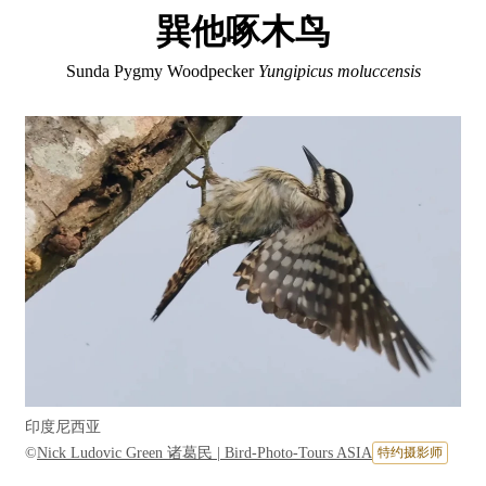
巽他啄木鸟
Sunda Pygmy Woodpecker
Yungipicus moluccensis
印度尼西亚
©
Nick Ludovic Green 诸葛民 | Bird-Photo-Tours ASIA
特约摄影师