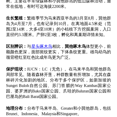
树。主要在半常绿森林和小巽他群岛的低山森林活动，通
常在低地，有时可达海拔2200米。
生长繁殖：
繁殖季节为马来西亚半岛的3月至8月，巽他群
岛为4月至7月，也有记录到10月。在离地面4.5米处（范
围2至14米，大多4至10米）的小枯枝下方挖掘巢洞，入口
直径约3.3厘米。产卵2至3枚，孵化和离巢期详情未知。
区别辨识：
与
星头啄木鸟
相比，
巽他啄木鸟
体型更小，前
额颜色更深，面部斑纹更实，下体条纹更重。雄鸟幼鸟的
颈背橙红至红色比成年鸟更为广泛。
保护现状：
IUCN：LC（无危）。在马来半岛和巽他群岛
局部常见。随着森林开垦，种群数量有所增加，尤其在森
林碎片化加剧的地区。分布于多个保护区，如新加坡的
Sungei Buloh自然公园、苏门答腊的Way Kambas国家公
园、婆罗洲的Bako国家公园、爪哇的Baluran国家公园和
巴厘岛的Bali Barat国家公园。
地理分布：
分布于马来半岛、Greater和小巽他群岛，包括
Brunei、Indonesia、Malaysia和Singapore。