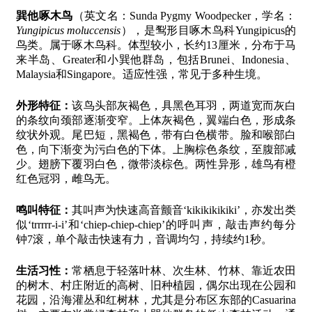
巽他啄木鸟
（英文名：Sunda Pygmy Woodpecker，学名：
Yungipicus moluccensis
），是䴕形目啄木鸟科Yungipicus的
鸟类。属于啄木鸟科。体型较小，长约13厘米，分布于马
来半岛、Greater和小巽他群岛，包括Brunei、Indonesia、
Malaysia和Singapore。适应性强，常见于多种生境。
外形特征：
该鸟头部灰褐色，具黑色耳羽，两道宽而灰白
的条纹向颈部逐渐变窄。上体灰褐色，翼端白色，形成条
纹状外观。尾巴短，黑褐色，带有白色横带。脸和喉部白
色，向下渐变为污白色的下体。上胸棕色条纹，至腹部减
少。翅膀下覆羽白色，微带淡棕色。两性异形，雄鸟有橙
红色冠羽，雌鸟无。
鸣叫特征：
其叫声为快速高音颤音‘kikikikikiki’，亦发出类
似‘trrrrr-i-i’和‘chiep-chiep-chiep’的呼叫声，敲击声约每分
钟7滚，单个敲击快速有力，音调均匀，持续约1秒。
生活习性：
常栖息于轻落叶林、次生林、竹林、靠近农田
的树木、村庄附近的高树、旧种植园，偶尔出现在公园和
花园，沿海灌丛和红树林，尤其是分布区东部的Casuarina