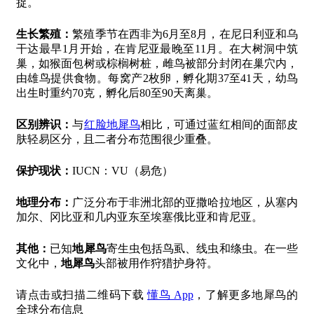
捉。
生长繁殖：
繁殖季节在西非为6月至8月，在尼日利亚和乌
干达最早1月开始，在肯尼亚最晚至11月。在大树洞中筑
巢，如猴面包树或棕榈树桩，雌鸟被部分封闭在巢穴内，
由雄鸟提供食物。每窝产2枚卵，孵化期37至41天，幼鸟
出生时重约70克，孵化后80至90天离巢。
区别辨识：
与
红脸地犀鸟
相比，可通过蓝红相间的面部皮
肤轻易区分，且二者分布范围很少重叠。
保护现状：
IUCN：VU（易危）
地理分布：
广泛分布于非洲北部的亚撒哈拉地区，从塞内
加尔、冈比亚和几内亚东至埃塞俄比亚和肯尼亚。
其他：
已知
地犀鸟
寄生虫包括鸟虱、线虫和绦虫。在一些
文化中，
地犀鸟
头部被用作狩猎护身符。
请点击或扫描二维码下载
懂鸟 App
，了解更多地犀鸟的
全球分布信息