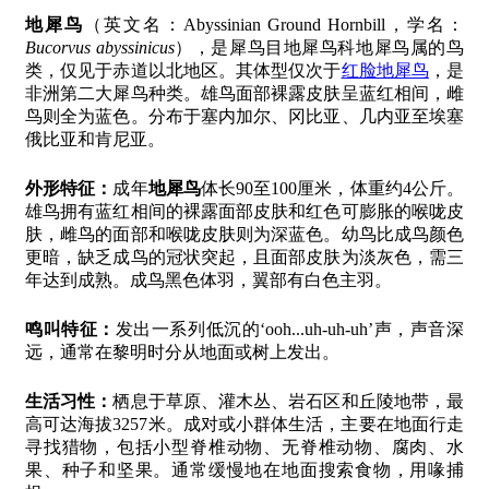
地犀鸟
（英文名：Abyssinian Ground Hornbill，学名：
Bucorvus abyssinicus
），是犀鸟目地犀鸟科地犀鸟属的鸟
类，仅见于赤道以北地区。其体型仅次于
红脸地犀鸟
，是
非洲第二大犀鸟种类。雄鸟面部裸露皮肤呈蓝红相间，雌
鸟则全为蓝色。分布于塞内加尔、冈比亚、几内亚至埃塞
俄比亚和肯尼亚。
外形特征：
成年
地犀鸟
体长90至100厘米，体重约4公斤。
雄鸟拥有蓝红相间的裸露面部皮肤和红色可膨胀的喉咙皮
肤，雌鸟的面部和喉咙皮肤则为深蓝色。幼鸟比成鸟颜色
更暗，缺乏成鸟的冠状突起，且面部皮肤为淡灰色，需三
年达到成熟。成鸟黑色体羽，翼部有白色主羽。
鸣叫特征：
发出一系列低沉的‘ooh...uh-uh-uh’声，声音深
远，通常在黎明时分从地面或树上发出。
生活习性：
栖息于草原、灌木丛、岩石区和丘陵地带，最
高可达海拔3257米。成对或小群体生活，主要在地面行走
寻找猎物，包括小型脊椎动物、无脊椎动物、腐肉、水
果、种子和坚果。通常缓慢地在地面搜索食物，用喙捕