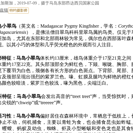
加斯加，2019-07-09，摄于马岛东部昂达西贝国家公园
兹猫
特约摄影师
岛小翠鸟
（英文名：Madagascar Pygmy Kingfisher，学名：
Corytho
agascariensis
），是佛法僧目翠鸟科科里翠鸟属的鸟类。仅见于
斯加岛，尤其在东部和北部雨林较为常见，偶尔也在西部落叶森
现。以其小巧的体型和几乎荧光橙色的外观而引人注目。
形特征：
马岛小翠鸟
体长约13厘米，雄鸟体重介于17至21克之间
体重约17至22克。其头部顶部全为鲜红色，下颏、喉咙、胸部、
尾下覆羽为白色，颈侧各有长方形的白色斑点。下背部、尾部、
方及颈部呈现出强烈的紫罗兰色。喙、虹膜及腿均为鲜艳的橙红
鸟颜色较暗淡，紫罗兰色较浅，喙为黑色，尖端泛白。
叫特征：
马岛小翠鸟
会发出高音的“treet treet”声，当受惊扰时
尖锐的“chweip”或“treeeee”声。
活习性：
马岛小翠鸟
偏好居住在森林环境中，常栖息于低枝上，
静止不动，伺机捕食，主要以青蛙为食，也会捕食昆虫如蚱蜢
、蠼螋、蚂蚁及幼虫，蜘蛛、虾及小型蜥蜴和变色龙也是其食