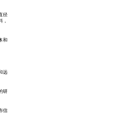
直径
料，
体和
和远
系的研
布信