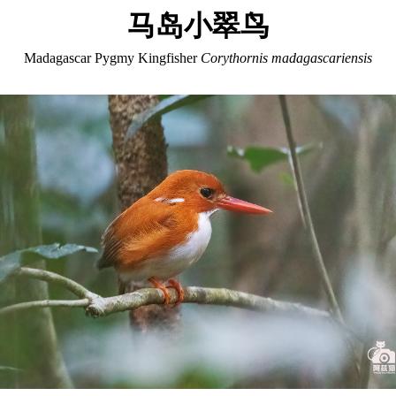
马岛小翠鸟
Madagascar Pygmy Kingfisher
Corythornis madagascariensis