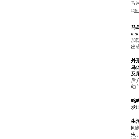
马达
©
阿
马
mad
加
出
外
鸟
及
后
幼
鸣
发出
生
间
虫