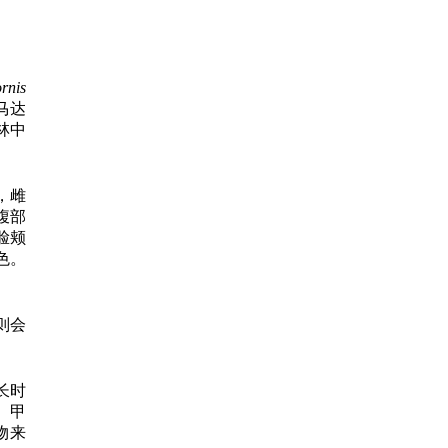
rnis
马达
林中
，雌
腹部
脸颊
色。
，则会
长时
、甲
物来