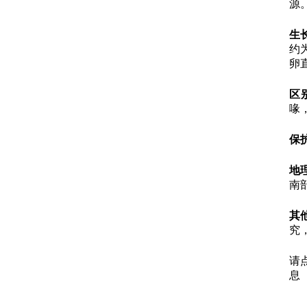
源
生
约
卵
区
喙
保
地
南
其
究，
请
息