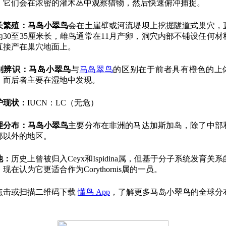
。它们会在浓密的灌木丛中观察猎物，然后快速俯冲捕捉。
长繁殖：
马岛小翠鸟
会在土崖壁或河流堤坝上挖掘隧道式巢穴，
为30至35厘米长，雌鸟通常在11月产卵，洞穴内部不铺设任何材
直接产在巢穴地面上。
别辨识：
马岛小翠鸟
与
马岛翠鸟
的区别在于前者具有橙色的上
，而后者主要在湿地中发现。
护现状：
IUCN：LC（无危）
理分布：
马岛小翠鸟
主要分布在非洲的马达加斯加岛，除了中部
部以外的地区。
他：
历史上曾被归入Ceyx和Ispidina属，但基于分子系统发育关
现在认为它更适合作为Corythornis属的一员。
点击或扫描二维码下载
懂鸟 App
，了解更多马岛小翠鸟的全球分