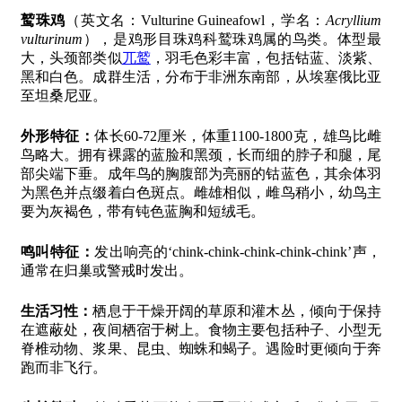
鹫珠鸡
（英文名：Vulturine Guineafowl，学名：
Acryllium
vulturinum
），是鸡形目珠鸡科鹫珠鸡属的鸟类。体型最
大，头颈部类似
兀鹫
，羽毛色彩丰富，包括钴蓝、淡紫、
黑和白色。成群生活，分布于非洲东南部，从埃塞俄比亚
至坦桑尼亚。
外形特征：
体长60-72厘米，体重1100-1800克，雄鸟比雌
鸟略大。拥有裸露的蓝脸和黑颈，长而细的脖子和腿，尾
部尖端下垂。成年鸟的胸腹部为亮丽的钴蓝色，其余体羽
为黑色并点缀着白色斑点。雌雄相似，雌鸟稍小，幼鸟主
要为灰褐色，带有钝色蓝胸和短绒毛。
鸣叫特征：
发出响亮的‘chink-chink-chink-chink-chink’声，
通常在归巢或警戒时发出。
生活习性：
栖息于干燥开阔的草原和灌木丛，倾向于保持
在遮蔽处，夜间栖宿于树上。食物主要包括种子、小型无
脊椎动物、浆果、昆虫、蜘蛛和蝎子。遇险时更倾向于奔
跑而非飞行。