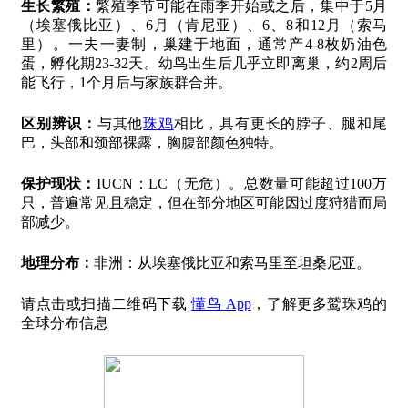
生长繁殖：
繁殖季节可能在雨季开始或之后，集中于5月
（埃塞俄比亚）、6月（肯尼亚）、6、8和12月（索马
里）。一夫一妻制，巢建于地面，通常产4-8枚奶油色
蛋，孵化期23-32天。幼鸟出生后几乎立即离巢，约2周后
能飞行，1个月后与家族群合并。
区别辨识：
与其他
珠鸡
相比，具有更长的脖子、腿和尾
巴，头部和颈部裸露，胸腹部颜色独特。
保护现状：
IUCN：LC（无危）。总数量可能超过100万
只，普遍常见且稳定，但在部分地区可能因过度狩猎而局
部减少。
地理分布：
非洲：从埃塞俄比亚和索马里至坦桑尼亚。
请点击或扫描二维码下载
懂鸟 App
，了解更多鹫珠鸡的
全球分布信息