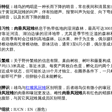
叫特征：
雄鸟的鸣唱是一种长而下降的哨音，常在夜间和清晨发
似于黄冠凤冠雉的叫声，伴有拍翅声。报警叫声为短促、向下弯
嗡哨音，以及长而下降的颤音。
活习性：
肉垂凤冠雉
栖息于热带低地的湿润森林，最高可达300
好靠近河流、湖泊边缘的沼泽地带，尤其是季节性泛滥的森林
。在雨季有时会迁移到高地森林。以水果、种子为主食，偶尔摄
脊椎动物和无脊椎动物。群体活动，通常3至6只小群，偶尔形成1
0只的大群。
长繁殖：
关于野外繁殖的信息有限。巢由树枝、树叶和藤蔓构成
平均13.3米高处，靠近水源。每窝产两枚白色蛋，孵化后约两个
接近成年状态，但可能长达10个月才独立。在圈养条件下，一只
年龄即可产卵，但卵较小且未能孵化。
别辨识：
雄鸟与
红嘴凤冠雉
区别明显，后者雄鸟仅有微小的喙冠
垂凤冠雉
的肉垂和喙冠更发达。雌性
肉垂凤冠雉
具有红色的蜡膜
色腹部，与其它凤冠雉属成员区别明显。
护现状：
IUCN：EN（濒危）