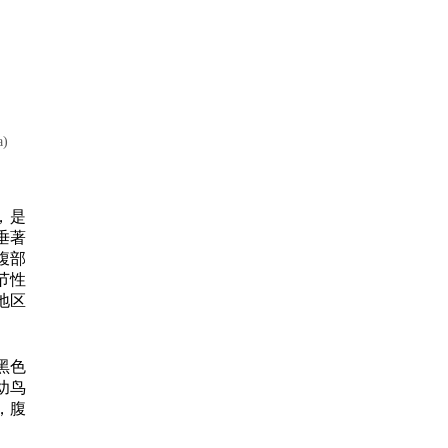
a)
，是
垂著
腹部
节性
地区
黑色
幼鸟
，腹