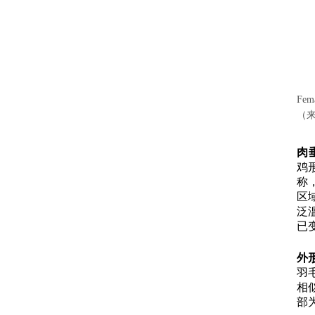
Fema
（来
肉
鸡
称
区
泛
已
外
羽
相
部