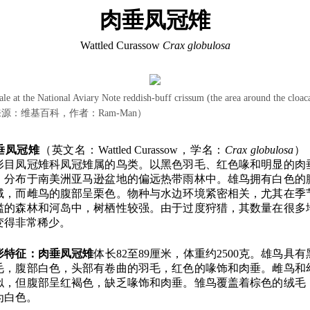
肉垂凤冠雉
Wattled Curassow
Crax globulosa
le at the National Aviary Note reddish-buff crissum (the area around the cloac
源：维基百科，作者：Ram-Man）
垂凤冠雉
（英文名：Wattled Curassow，学名：
Crax globulosa
）
形目凤冠雉科凤冠雉属的鸟类。以黑色羽毛、红色喙和明显的肉
，分布于南美洲亚马逊盆地的偏远热带雨林中。雄鸟拥有白色的
域，而雌鸟的腹部呈栗色。物种与水边环境紧密相关，尤其在季
滥的森林和河岛中，树栖性较强。由于过度狩猎，其数量在很多
变得非常稀少。
形特征：
肉垂凤冠雉
体长82至89厘米，体重约2500克。雄鸟具有
毛，腹部白色，头部有卷曲的羽毛，红色的喙饰和肉垂。雌鸟和
似，但腹部呈红褐色，缺乏喙饰和肉垂。雏鸟覆盖着棕色的绒毛
为白色。