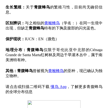
生长繁殖：
关于
青腹蜂鸟
的繁殖习性，目前尚无确切信
息。
区别辨识：
与之相似的
青喉蜂鸟
（学名：）在同一生境中
出现，但缺乏
青腹蜂鸟
特有的下胸及腹部的闪光蓝色。
保护现状：
IUCN：EN（濒危）
地理分布：
青腹蜂鸟
仅限于哥伦比亚中北部的Ciénaga
Grande de Santa Marta红树林及周边干旱灌木丛中，属于南
美洲特有种。
其他：
青腹蜂鸟
曾被视为
青喉蜂鸟
的亚种，现已确认为独
立物种。
请点击或扫描二维码下载
懂鸟 App
，了解更多青腹蜂鸟
的全球分布信息