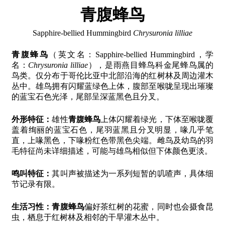
青腹蜂鸟
Sapphire-bellied Hummingbird
Chrysuronia lilliae
青腹蜂鸟
（英文名：Sapphire-bellied Hummingbird，学
名：
Chrysuronia lilliae
），是雨燕目蜂鸟科金尾蜂鸟属的
鸟类。仅分布于哥伦比亚中北部沿海的红树林及周边灌木
丛中。雄鸟拥有闪耀蓝绿色上体，腹部至喉咙呈现出璀璨
的蓝宝石色光泽，尾部呈深蓝黑色且分叉。
外形特征：
雄性
青腹蜂鸟
上体闪耀着绿光，下体至喉咙覆
盖着绚丽的蓝宝石色，尾羽蓝黑且分叉明显，喙几乎笔
直，上喙黑色，下喙粉红色带黑色尖端。雌鸟及幼鸟的羽
毛特征尚未详细描述，可能与雄鸟相似但下体颜色更淡。
鸣叫特征：
其叫声被描述为一系列短暂的叽喳声，具体细
节记录有限。
生活习性：
青腹蜂鸟
偏好茶红树的花蜜，同时也会摄食昆
虫，栖息于红树林及相邻的干旱灌木丛中。