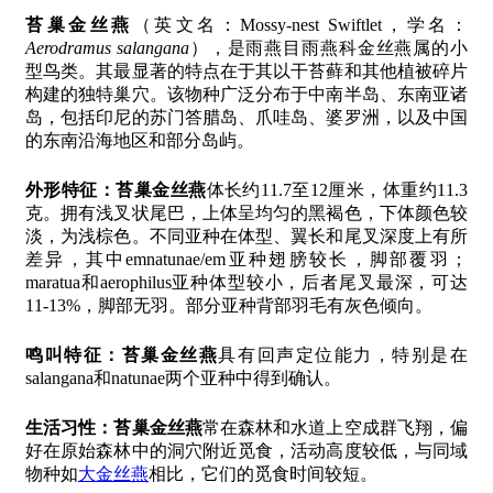
苔巢金丝燕
（英文名：Mossy-nest Swiftlet，学名：
Aerodramus salangana
），是雨燕目雨燕科金丝燕属的小
型鸟类。其最显著的特点在于其以干苔藓和其他植被碎片
构建的独特巢穴。该物种广泛分布于中南半岛、东南亚诸
岛，包括印尼的苏门答腊岛、爪哇岛、婆罗洲，以及中国
的东南沿海地区和部分岛屿。
外形特征：
苔巢金丝燕
体长约11.7至12厘米，体重约11.3
克。拥有浅叉状尾巴，上体呈均匀的黑褐色，下体颜色较
淡，为浅棕色。不同亚种在体型、翼长和尾叉深度上有所
差异，其中emnatunae/em亚种翅膀较长，脚部覆羽；
maratua和aerophilus亚种体型较小，后者尾叉最深，可达
11-13%，脚部无羽。部分亚种背部羽毛有灰色倾向。
鸣叫特征：
苔巢金丝燕
具有回声定位能力，特别是在
salangana和natunae两个亚种中得到确认。
生活习性：
苔巢金丝燕
常在森林和水道上空成群飞翔，偏
好在原始森林中的洞穴附近觅食，活动高度较低，与同域
物种如
大金丝燕
相比，它们的觅食时间较短。