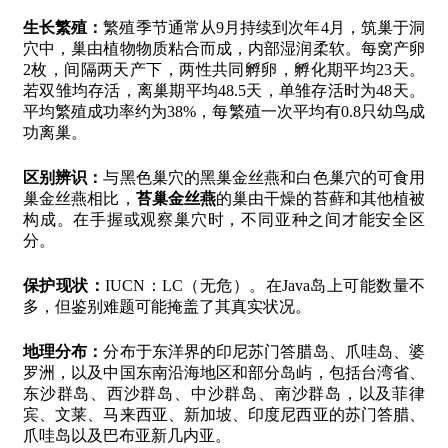
生长繁殖：
繁殖季节通常从9月持续到次年4月，筑巢于洞
穴中，巢由植物物质粘合而成，内部湿润柔软。每窝产卵
2枚，间隔两天产下，两性共同孵卵，孵化期平均23天。
若双雏均存活，离巢期平均48.5天，单雏存活时为48天。
平均繁殖成功率约为38%，每繁殖一次平均有0.8只幼鸟成
功离巢。
区别辨识：
与黑色巢穴的黑巢金丝燕和白色巢穴的可食用
巢金丝燕相比，
苔巢金丝燕
的巢由干燥的苔藓和其他植被
构成。在手握或观察巢穴时，不同亚种之间才能安全区
分。
保护现状：
IUCN：LC（无危）。在Java岛上可能数量不
多，但鉴别难题可能掩盖了其真实状况。
地理分布：
分布于东洋界的印尼苏门答腊岛、爪哇岛、婆
罗洲，以及中国东南沿海地区和部分岛屿，包括台湾省、
东沙群岛、西沙群岛、中沙群岛、南沙群岛，以及菲律
宾、文莱、马来西亚、新加坡、印度尼西亚的苏门答腊、
爪哇岛以及巴布亚新几内亚。